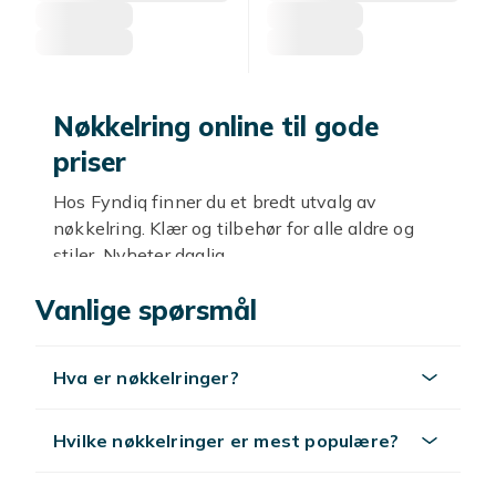
Nøkkelring online til gode
priser
Hos Fyndiq finner du et bredt utvalg av
nøkkelring. Klær og tilbehør for alle aldre og
stiler. Nyheter daglig.
Stil og kvalitet
Vanlige spørsmål
Trendy og klassisk, fra hverdag til fest. Velg
etter stil og budsjett.
Hva er nøkkelringer?
Utforsk mer
Hvilke nøkkelringer er mest populære?
Se
mote
.