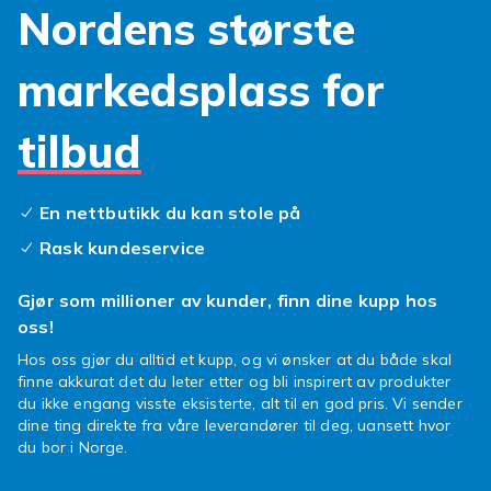
Nordens største
Fyndiq har kompatibelt Microsoft Lumia-
tilbehoer til alle modeller. Lumia er
markedsplass for
Microsofts/Nokias Windows Phone-serie
known for paelitelighet. Kontroller
tilbud
kompatibiliteten. Rask levering.
Fyndiq har et komplett sortiment av
kompatibelt Microsoft Lumia-tilbehoer. Lumia-
En nettbutikk du kan stole på
serien var populaer for kamerakvalitet og
Rask kundeservice
paalitelig Windows. Kompatibelt tilbehoer til
alle Lumia-modeller. Rask levering.
Gjør som millioner av kunder, finn dine kupp hos
Microsoft-tilbehør
hos Fyndiq.
oss!
Fyndiq har et komplett sortiment av
Hos oss gjør du alltid et kupp, og vi ønsker at du både skal
kompatibelt Microsoft Lumia-tilbehoer. Lumia-
finne akkurat det du leter etter og bli inspirert av produkter
serien var populaer for kamerakvalitet og
du ikke engang visste eksisterte, alt til en god pris. Vi sender
dine ting direkte fra våre leverandører til deg, uansett hvor
paalitelig Windows. Kompatibelt tilbehoer til
du bor i Norge.
alle Lumia-modeller. Rask levering.
Fyndiq har et komplett sortiment av