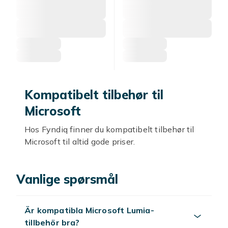
Kompatibelt tilbehør til
Microsoft
Hos Fyndiq finner du kompatibelt tilbehør til
Microsoft til altid gode priser.
Kompatible deksler
Vanlige spørsmål
Kompatible deksler til Microsoft beskytter mot
riper.
Är kompatibla Microsoft Lumia-
Skjermbeskyttere
tillbehör bra?