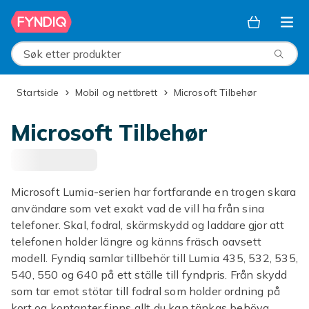
Hopp til hovedinnhold
Søk etter produkter
Startside
Mobil og nettbrett
Microsoft Tilbehør
Microsoft Tilbehør
Microsoft Lumia-serien har fortfarande en trogen skara
användare som vet exakt vad de vill ha från sina
telefoner. Skal, fodral, skärmskydd og laddare gjor att
telefonen holder längre og känns fräsch oavsett
modell. Fyndiq samlar tillbehör till Lumia 435, 532, 535,
540, 550 og 640 på ett ställe till fyndpris. Från skydd
som tar emot stötar till fodral som holder ordning på
kort og kontanter finns allt du kan tänkas behöva.