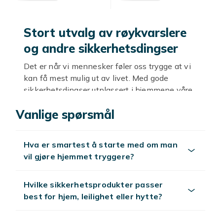
Stort utvalg av røykvarslere
og andre sikkerhetsdingser
Det er når vi mennesker føler oss trygge at vi
kan få mest mulig ut av livet. Med gode
sikkerhetsdingser utplassert i hjemmene våre,
er vi ett skritt nærmere både økt trygghet og
Vanlige spørsmål
større følelser av lykke. Her hos Fyndiq har vi
samlet et stort og rimelig utvalg av forskjellige
sikkerhetsdingser – alt for å skape et tryggere
Hva er smartest å starte med om man
hjem. Velg mellom en pålitelig røykvarsler eller
vil gjøre hjemmet tryggere?
hvorfor ikke gå all-in og installere et
sikkerhetssystem med overvåkingskameraer?
Med gode priser og raske leveranser får du
Hvilke sikkerhetsprodukter passer
alltid en god avtale ved å handle her!
best for hjem, leilighet eller hytte?
Tips for et vellykket kjøp