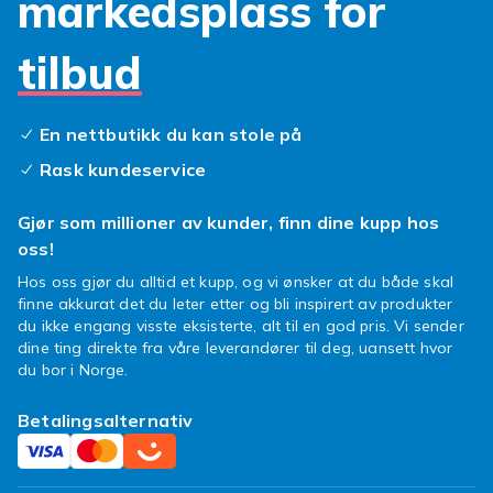
markedsplass for
kan lese mer om, men det er også viktig at du
husker at levetiden til
brannslukningsapparater og andre
tilbud
sikkerhetsprodukter er begrenset. En sløv
røykvarsler kan være en livstruende situasjon,
En nettbutikk du kan stole på
så sørg for å alltid ha gode batterier.
Rask kundeservice
Gjør som millioner av kunder, finn dine kupp hos
oss!
Hos oss gjør du alltid et kupp, og vi ønsker at du både skal
finne akkurat det du leter etter og bli inspirert av produkter
du ikke engang visste eksisterte, alt til en god pris. Vi sender
dine ting direkte fra våre leverandører til deg, uansett hvor
du bor i Norge.
Betalingsalternativ