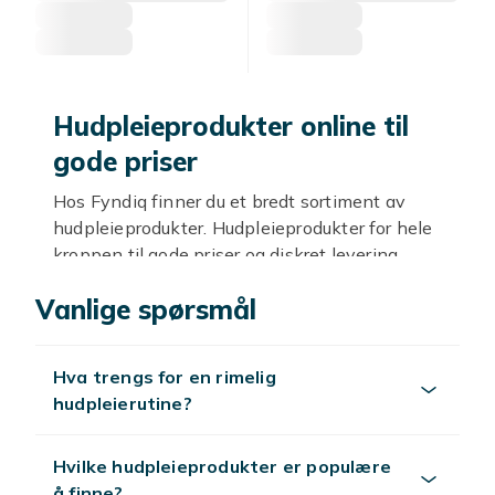
Hudpleieprodukter online til
gode priser
Hos Fyndiq finner du et bredt sortiment av
hudpleieprodukter. Hudpleieprodukter for hele
kroppen til gode priser og diskret levering.
Kvalitet og ingredienser
Vanlige spørsmål
Kroppsvennlige ingredienser som
hyaluronsyre, ceramider, shea butter og
Hva trengs for en rimelig
vitamin E. Velg etter hudtype.
hudpleierutine?
Utforsk mer
Hvilke hudpleieprodukter er populære
Se
hudpleie
.
å finne?