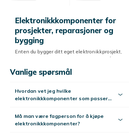
Elektronikkkomponenter for
prosjekter, reparasjoner og
bygging
Enten du bygger ditt eget elektronikkprosjekt,
reparerer en ødelagt enhet eller holder på med
hobbyelectronikk, finner du riktige
Vanlige spørsmål
komponenter hos Fyndiq. Vi har et bredt
sortiment av elektronikkkomponenter til gode
priser – fra basiskomponenter som
Hvordan vet jeg hvilke
motstander og kondensatorer til mer
elektronikkkomponenter som passer
avanserte deler som mikrokontrollere og
til mitt prosjekt?
transistorer.
Må man være fagperson for å kjøpe
Basiskomponenter –
elektronikkkomponenter?
motstander, kondensatorer