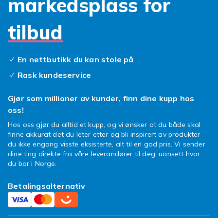
markedsplass for
du riktig verktøy. Blant våre
instrumenter og
verktøy
finner du loddebolter med justerbar
tilbud
temperatur, loddtinn i ulike dimensjoner, flux
for rene loddeskjøter samt avloddetråd og
avloddepumpe.
En nettbutikk du kan stole på
Tynnere loddtinn er lettere å jobbe med på
Rask kundeservice
tette kretskort. Vi har alt du trenger til et
komplett loddesett.
Gjør som millioner av kunder, finn dine kupp hos
oss!
Arduino, Raspberry Pi og
Hos oss gjør du alltid et kupp, og vi ønsker at du både skal
mikrokontrollere
finne akkurat det du leter etter og bli inspirert av produkter
du ikke engang visste eksisterte, alt til en god pris. Vi sender
Mikrokontrollere som Arduino og
dine ting direkte fra våre leverandører til deg, uansett hvor
enkortsdatorer som Raspberry Pi har gjort det
du bor i Norge.
enklere enn noen gang å bygge egne
prosjekter. I vår kategori
kort og moduler
finner
Betalingsalternativ
du startsett, utvidelseskort og sensorer for
begge plattformene. Arduino passer til å styre
motorer og sensorer, mens Raspberry Pi egner