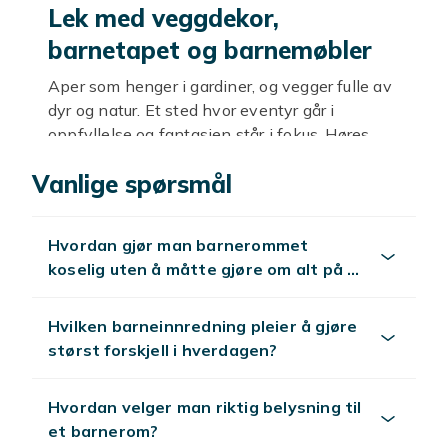
Lek med veggdekor,
barnetapet og barnemøbler
Aper som henger i gardiner, og vegger fulle av
dyr og natur. Et sted hvor eventyr går i
oppfyllelse og fantasien står i fokus. Høres
ikke det fantastisk ut? Det er akkurat slik et
Vanlige spørsmål
barnerom skal være, og vi i Fyndiq har alt for å
gjøre det rommet til virkelighet. Her finner du
massevis av veggdekor, barnegardiner,
Hvordan gjør man barnerommet
barnemøbler og andre morsomme ting til den
koselig uten å måtte gjøre om alt på en
lille. Alt du trenger til et ekte drømmerom er
gang?
bare noen få klikk unna. Kom innom og ta en
titt, vi har selvfølgelig samlet det beste,
Hvilken barneinnredning pleier å gjøre
fineste og morsomste. Prisene er som alltid
størst forskjell i hverdagen?
billige, og utvalget er stort.
Hvordan velger man riktig belysning til
Tips for et vellykket kjøp
et barnerom?