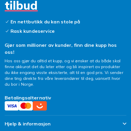
drømmerom til barna sine, og derfor finner du
tilbud
alt du trenger her: til billigere priser.
En nettbutikk du kan stole på
Rask kundeservice
Gjør som millioner av kunder, finn dine kupp hos
oss!
Hos oss gjør du alltid et kupp, og vi ønsker at du både skal
finne akkurat det du leter etter og bli inspirert av produkter
du ikke engang visste eksisterte, alt til en god pris. Vi sender
dine ting direkte fra våre leverandører til deg, uansett hvor
du bor i Norge.
Betalingsalternativ
Hjelp & informasjon