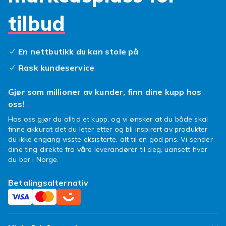
hjemmealarmer og innbruddsalarmer også!
tilbud
Sikkerhet og teknologi henger sammen. Se
også våre
smarte hjem
batterier
och
kabler
og
En nettbutikk du kan stole på
Rask kundeservice
Gjør som millioner av kunder, finn dine kupp hos
oss!
Hos oss gjør du alltid et kupp, og vi ønsker at du både skal
finne akkurat det du leter etter og bli inspirert av produkter
du ikke engang visste eksisterte, alt til en god pris. Vi sender
dine ting direkte fra våre leverandører til deg, uansett hvor
du bor i Norge.
Betalingsalternativ