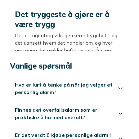
Det tryggeste å gjøre er å
være trygg
Det er ingenting viktigere enn trygghet – og
det uansett hvem det handler om, og hvor
personen det gjelder befinner seg. Å være
trygg burde være en selvfølge, men dessverre i
Vanlige spørsmål
den verden vi lever i, er det ikke det. Derfor må
vi skape trygghet, og dette gjøres blant annet
ved å bruke alarmer. Derfor har vi i Fyndiq
Hva er lurt å tenke på når jeg velger et
samlet massevis av alarmer på ett sted. Her
personlig alarm?
finner du innbruddsalarmer og hjemmealarmer
billig, så billig at du kan kjøpe flere og gjøre en
liten innbruddsalarmtest slik at du vet hvilken
Finnes det overfallsalarm som er
som passer best for deg.
praktiske å ha med overalt?
Tips for et vellykket kjøp
Er det verdt å kjøpe personlige alarm i