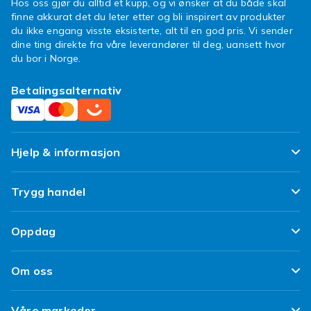
Hos oss gjør du alltid et kupp, og vi ønsker at du både skal
finne akkurat det du leter etter og bli inspirert av produkter
du ikke engang visste eksisterte, alt til en god pris. Vi sender
dine ting direkte fra våre leverandører til deg, uansett hvor
du bor i Norge.
Betalingsalternativ
Hjelp & informasjon
Ofte stilte spørsmål
Trygg handel
Spor pakken min
Fornøyd kunde-løfte
Oppdag
Angre & returner her
Kundeanmeldelser
Design dine egne klær
Leverering
Om oss
Vilkår & Policy
Design ditt eget mobildeksel
Betaling
Om Fyndiq
Refurbished/ Brukt
Våre markeder