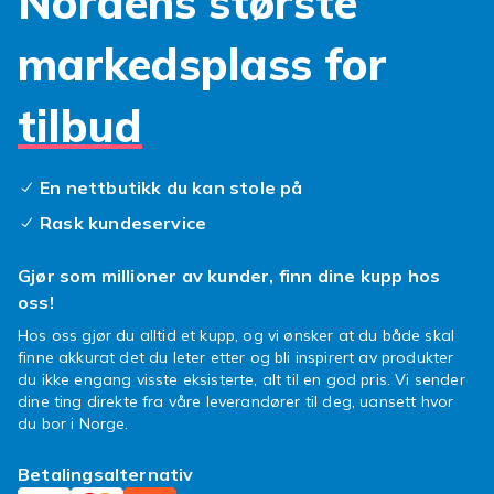
Nordens største
Fyndiq har et komplett sortiment av
kompatibelt Alcatel-tilbehoer til alle modeller.
markedsplass for
Kontroller kompatibiliteten. Rask levering og
gode priser.
tilbud
Fyndiq har et komplett sortiment av
kompatibelt Alcatel-tilbehoer til alle modeller.
Kontroller kompatibiliteten. Rask levering og
En nettbutikk du kan stole på
gode priser.
Rask kundeservice
Fyndiq har et komplett sortiment av
kompatibelt Alcatel-tilbehoer til alle modeller.
Gjør som millioner av kunder, finn dine kupp hos
Kontroller kompatibiliteten. Rask levering og
oss!
gode priser.
Hos oss gjør du alltid et kupp, og vi ønsker at du både skal
Fyndiq har et komplett sortiment av
finne akkurat det du leter etter og bli inspirert av produkter
kompatibelt Alcatel-tilbehoer til alle modeller.
du ikke engang visste eksisterte, alt til en god pris. Vi sender
dine ting direkte fra våre leverandører til deg, uansett hvor
Kontroller kompatibiliteten. Rask levering og
du bor i Norge.
gode priser.
Velg kompatibelt Alcatel-tilbehoer og forleng
Betalingsalternativ
telefonens levetid. Fyndiq oppdaterer