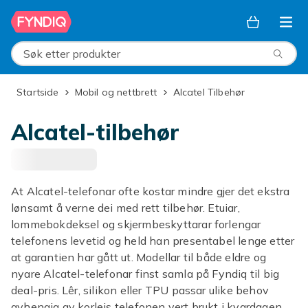
Hopp til hovedinnhold
Søk etter produkter
Startside
Mobil og nettbrett
Alcatel Tilbehør
Alcatel-tilbehør
At Alcatel-telefonar ofte kostar mindre gjer det ekstra
lønsamt å verne dei med rett tilbehør. Etuiar,
lommebokdeksel og skjermbeskyttarar forlengar
telefonens levetid og held han presentabel lenge etter
at garantien har gått ut. Modellar til både eldre og
nyare Alcatel-telefonar finst samla på Fyndiq til big
deal-pris. Lêr, silikon eller TPU passar ulike behov
avhengig av korleis telefonen vert brukt i kvardagen.