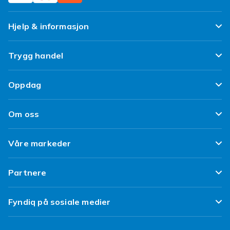
Hjelp & informasjon
Ofte stilte spørsmål
Trygg handel
Spor pakken min
Fornøyd kunde-løfte
Oppdag
Angre & returner her
Kundeanmeldelser
Design dine egne klær
Leverering
Om oss
Vilkår & Policy
Design ditt eget mobildeksel
Betaling
Om Fyndiq
Refurbished/ Brukt
Våre markeder
iPhone 16 Tilbehør
Kundeservice
Klimaarbeid
Tilbakekallinger
Fyndiq Finland
Topp 100 kupp
Partnere
Jobbe hos Fyndiq
Fyndiq Danmark
Partner Help Center
Bevissthet om jobbsvindel
Fyndiq på sosiale medier
Fyndiq Sverige
Regler & kvalitet
Tilgjengelighet