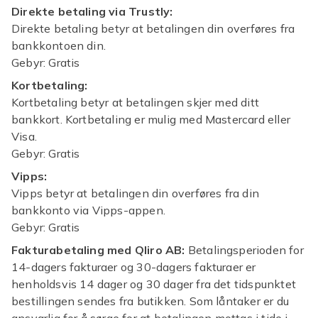
Direkte betaling via Trustly:
Direkte betaling betyr at betalingen din overføres fra
bankkontoen din.
Gebyr: Gratis
Kortbetaling:
Kortbetaling betyr at betalingen skjer med ditt
bankkort. Kortbetaling er mulig med Mastercard eller
Visa.
Gebyr: Gratis
Vipps:
Vipps betyr at betalingen din overføres fra din
bankkonto via Vipps-appen.
Gebyr: Gratis
Fakturabetaling med Qliro AB:
Betalingsperioden for
14-dagers fakturaer og 30-dagers fakturaer er
henholdsvis 14 dager og 30 dager fra det tidspunktet
bestillingen sendes fra butikken. Som låntaker er du