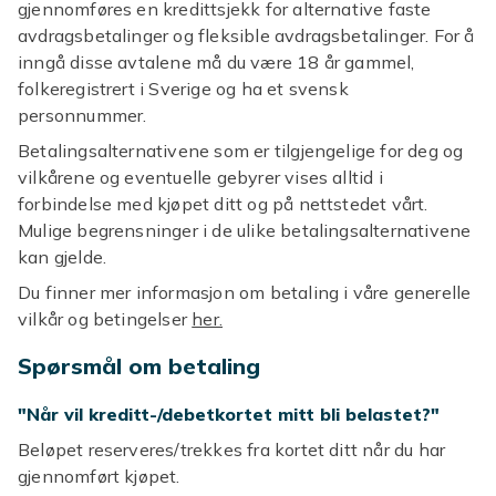
gjennomføres en kredittsjekk for alternative faste
avdragsbetalinger og fleksible avdragsbetalinger. For å
inngå disse avtalene må du være 18 år gammel,
folkeregistrert i Sverige og ha et svensk
personnummer.
Betalingsalternativene som er tilgjengelige for deg og
vilkårene og eventuelle gebyrer vises alltid i
forbindelse med kjøpet ditt og på nettstedet vårt.
Mulige begrensninger i de ulike betalingsalternativene
kan gjelde.
Du finner mer informasjon om betaling i våre generelle
vilkår og betingelser
her.
Spørsmål om betaling
"Når vil kreditt-/debetkortet mitt bli belastet?"
Beløpet reserveres/trekkes fra kortet ditt når du har
gjennomført kjøpet.