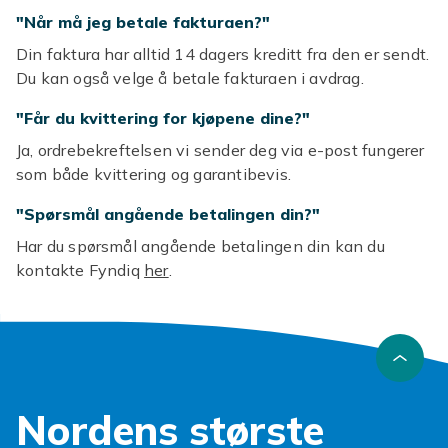
"Når må jeg betale fakturaen?"
Din faktura har alltid 14 dagers kreditt fra den er sendt.
Du kan også velge å betale fakturaen i avdrag.
"Får du kvittering for kjøpene dine?"
Ja, ordrebekreftelsen vi sender deg via e-post fungerer
som både kvittering og garantibevis.
"Spørsmål angående betalingen din?"
Har du spørsmål angående betalingen din kan du
kontakte Fyndiq
her
.
Nordens største