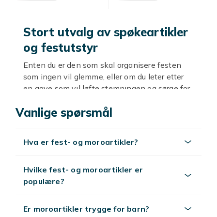
Stort utvalg av spøkeartikler
og festutstyr
Enten du er den som skal organisere festen
som ingen vil glemme, eller om du leter etter
en gave som vil løfte stemningen og sørge for
god latter under festen, er dette stedet å lete.
Vanlige spørsmål
Her hos Fyndiq finner du et stort utvalg av
massevis av spøkeartikler og morsomme
selskapsleker, og alt til billige priser som lar
Hva er fest- og moroartikler?
deg shoppe mer og virkelig pynte opp festen
med den rette atmosfæren. Vi synes at det
skal være både gøy å shoppe til festen og å
Hvilke fest- og moroartikler er
ha festen. Hva synes du?
populære?
Tips for et vellykket kjøp
Er moroartikler trygge for barn?