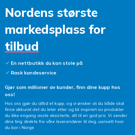
perfekt for landskapsfotografering og
Nordens største
arkitektur, mens et teleobjektiv lar deg
fotografere motiver på lang avstand – for
markedsplass for
eksempel dyr i naturen eller sport.
Portrettfotografering har nytte av en fast
brennviddelinse med stor blender som gir den
tilbud
ettertraktede uskarpe bakgrunnen (bokeh-
effekten).
En nettbutikk du kan stole på
Filtre er et annet kraftfullt verktøy: et
polarisasjonsfilter reduserer refleksjoner og
Rask kundeservice
forsterker farger, mens et ND-filter lar deg
bruke lengre lukkertider selv i sterkt lys.
Gjør som millioner av kunder, finn dine kupp hos
oss!
Stativ og stabilisering
Hos oss gjør du alltid et kupp, og vi ønsker at du både skal
finne akkurat det du leter etter og bli inspirert av produkter
Uskarpe bilder på grunn av risting er et vanlig
du ikke engang visste eksisterte, alt til en god pris. Vi sender
problem, spesielt ved dårlige lysforhold eller
dine ting direkte fra våre leverandører til deg, uansett hvor
ved fotografering med teleobjektiv. Et godt
du bor i Norge.
stativ løser problemet fullstendig og er et must