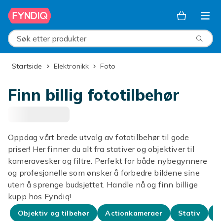
Hopp til hovedinnhold
Søk etter produkter
Startside
Elektronikk
Foto
Finn billig fototilbehør
Oppdag vårt brede utvalg av fototilbehør til gode
priser! Her finner du alt fra stativer og objektiver til
kameravesker og filtre. Perfekt for både nybegynnere
og profesjonelle som ønsker å forbedre bildene sine
uten å sprenge budsjettet. Handle nå og finn billige
kupp hos Fyndiq!
Objektiv og tilbehør
Actionkameraer
Stativ
K