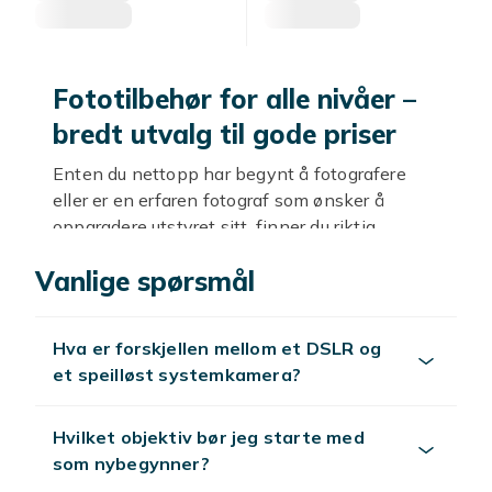
Fototilbehør for alle nivåer –
bredt utvalg til gode priser
Enten du nettopp har begynt å fotografere
eller er en erfaren fotograf som ønsker å
oppgradere utstyret sitt, finner du riktig
fototilbehør hos Fyndiq. Vi har et bredt
Vanlige spørsmål
sortiment av kameratilbehør, linser, stativ,
filtre og vesker – alt til gode priser og med
billig frakt. Med riktig utstyr kan du ta bildene
Hva er forskjellen mellom et DSLR og
dine fra hverdagslige øyeblikksbilder til
et speilløst systemkamera?
profesjonelle fotografier som imponerer.
Digitalkameraer og
Hvilket objektiv bør jeg starte med
systemkameraer
som nybegynner?