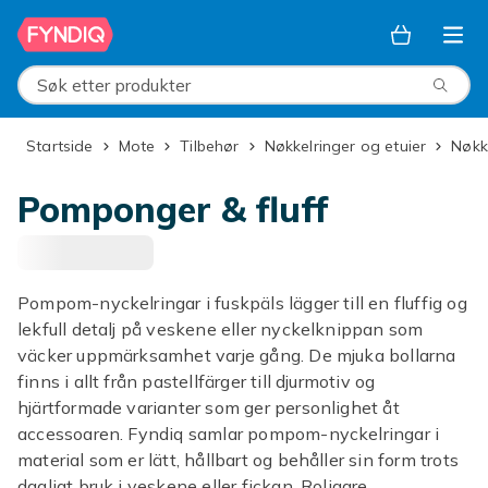
Hopp til hovedinnhold
Søk etter produkter
Startside
Mote
Tilbehør
Nøkkelringer og etuier
Nøk
Pomponger & fluff
Pompom-nyckelringar i fuskpäls lägger till en fluffig og
lekfull detalj på veskene eller nyckelknippan som
väcker uppmärksamhet varje gång. De mjuka bollarna
finns i allt från pastellfärger till djurmotiv og
hjärtformade varianter som ger personlighet åt
accessoaren. Fyndiq samlar pompom-nyckelringar i
material som er lätt, hållbart og behåller sin form trots
dagligt bruk i veskene eller fickan. Roligare