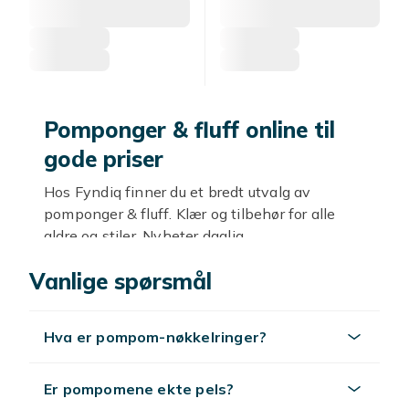
Pomponger & fluff online til
gode priser
Hos Fyndiq finner du et bredt utvalg av
pomponger & fluff. Klær og tilbehør for alle
aldre og stiler. Nyheter daglig.
Stil og kvalitet
Vanlige spørsmål
Trendy og klassisk, fra hverdag til fest. Velg
etter stil og budsjett.
Hva er pompom-nøkkelringer?
Utforsk mer
Er pompomene ekte pels?
Se
mote
.