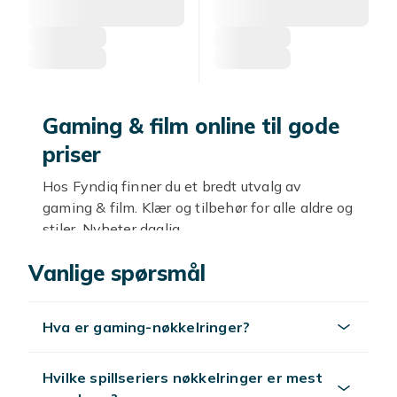
Gaming & film online til gode
priser
Hos Fyndiq finner du et bredt utvalg av
gaming & film. Klær og tilbehør for alle aldre og
stiler. Nyheter daglig.
Stil og kvalitet
Vanlige spørsmål
Trendy og klassisk, fra hverdag til fest. Velg
etter stil og budsjett.
Hva er gaming-nøkkelringer?
Utforsk mer
Hvilke spillseriers nøkkelringer er mest
Se
mote
.