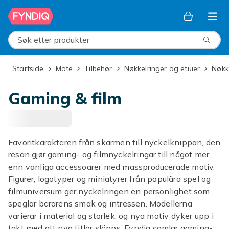
Hopp til hovedinnhold
Søk etter produkter
Startside
Mote
Tilbehør
Nøkkelringer og etuier
Nøk
Gaming & film
Favoritkaraktären från skärmen till nyckelknippan, den
resan gjør gaming- og filmnyckelringar till något mer
enn vanliga accessoarer med massproducerade motiv.
Figurer, logotyper og miniatyrer från populära spel og
filmuniversum ger nyckelringen en personlighet som
speglar bärarens smak og intressen. Modellerna
varierar i material og storlek, og nya motiv dyker upp i
takt med att nya titlar släpps. Fyndiq samlar gaming-