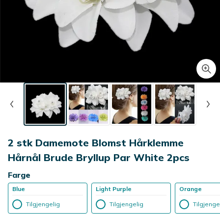
2 stk Damemote Blomst Hårklemme
Hårnål Brude Bryllup Par White 2pcs
Farge
Blue
Light Purple
Orange
Tilgjengelig
Tilgjengelig
Tilgjenge