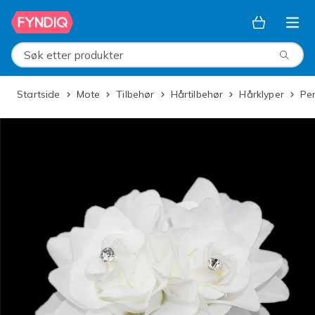
Hopp til hovedinnhold
Søk etter produkter
Startside
Mote
Tilbehør
Hårtilbehør
Hårklyper
P