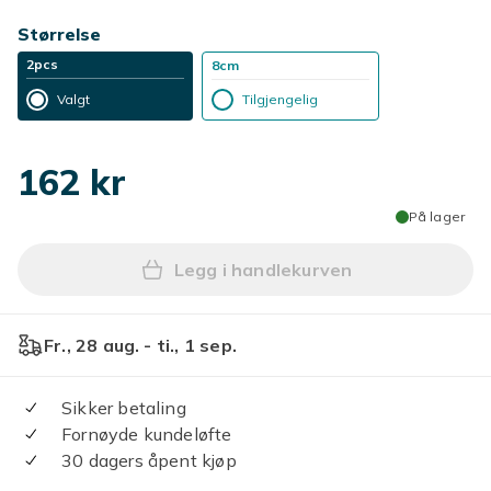
Størrelse
2pcs
8cm
Valgt
Tilgjengelig
162 kr
På lager
Legg i handlekurven
Legg 2 stk Damemote Bloms
Fr., 28 aug. - ti., 1 sep.
Sikker betaling
Fornøyde kundeløfte
30 dagers åpent kjøp