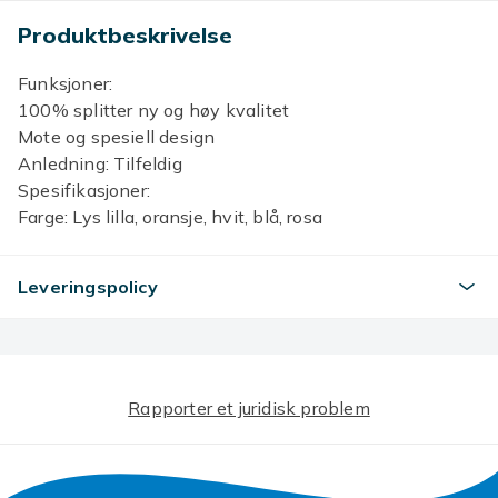
Produktbeskrivelse
Funksjoner:
100% splitter ny og høy kvalitet
Mote og spesiell design
Anledning: Tilfeldig
Spesifikasjoner:
Farge: Lys lilla, oransje, hvit, blå, rosa
Materiale: Legering + Stoff + Rhinestone
Antall: 2 stk
Leveringspolicy
Størrelse: ca.8 cm/3in
Pakke inkludert: 1 stk hårspenne
Merk: 1. Vennligst tillat 0,1-0,3 cm forskjeller på grunn
av manuell måling, takk.
2. Vennligst forstå på grunn av lysbestrålingen eller
Rapporter et juridisk problem
dataskjermforskjellen, så jeg kan ikke garantere at
bilder og ekte farge er 100% det samme.