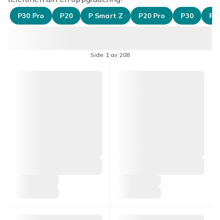
P30 Pro
P20
P Smart Z
P20 Pro
P30
P30
Side 1 av 208