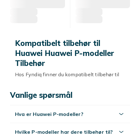
Kompatibelt tilbehør til
Huawei Huawei P-modeller
Tilbehør
Hos Fyndiq finner du kompatibelt tilbehør til
Huawei Huawei P-modeller Tilbehør til altid
gode priser.
Vanlige spørsmål
Kompatible deksler Huawei
Huawei P-modeller Tilbehør
Hva er Huawei P-modeller?
Kompatible deksler til Huawei Huawei P-
modeller Tilbehør beskytter telefonen. Velg
Hvilke P-modeller har dere tilbehør til?
cover merket kompatibelt med Huawei