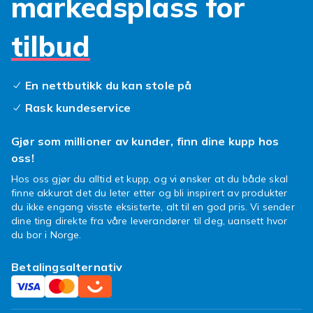
markedsplass for
priser. Vi tilbyr kompatible produkter til alle
populaere Huawei-modeller. Enten du soeker
tilbud
et deksel, skjermbeskyttelse eller lader finner
du det hos oss. Nye produkter legges til jevnlig.
Huawei-tilbehør
hos Fyndiq.
En nettbutikk du kan stole på
Hos Fyndiq finner du kompatibelt Huawei-
Rask kundeservice
tilbehoer i et bredt sortiment til altid gode
priser. Vi tilbyr kompatible produkter til alle
Gjør som millioner av kunder, finn dine kupp hos
populaere Huawei-modeller. Enten du soeker
oss!
et deksel, skjermbeskyttelse eller lader finner
Hos oss gjør du alltid et kupp, og vi ønsker at du både skal
du det hos oss. Nye produkter legges til jevnlig.
finne akkurat det du leter etter og bli inspirert av produkter
du ikke engang visste eksisterte, alt til en god pris. Vi sender
Hos Fyndiq finner du kompatibelt Huawei-
dine ting direkte fra våre leverandører til deg, uansett hvor
tilbehoer i et bredt sortiment til altid gode
du bor i Norge.
priser. Vi tilbyr kompatible produkter til alle
populaere Huawei-modeller. Enten du soeker
Betalingsalternativ
et deksel, skjermbeskyttelse eller lader finner
du det hos oss. Nye produkter legges til jevnlig.