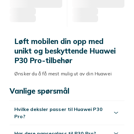
Løft mobilen din opp med
unikt og beskyttende Huawei
P30 Pro-tilbehør
Ønsker du å få mest mulig ut av din Huawei
P30 Pro? Da er riktig tilbehør et must! Hos oss
finner du et bredt utvalg av Huawei P30 Pro-
Vanlige spørsmål
tilbehør som vil gjøre brukeropplevelsen både
mer behagelig og smidig. Enten du leter etter
Hvilke deksler passer til Huawei P30
et deksel for å beskytte telefonen eller
Pro?
hodetelefoner for å høre hver eneste
musikalske tone perfekt, har du kommet til
rett sted.
Har dere panserglass til P30 Pro?