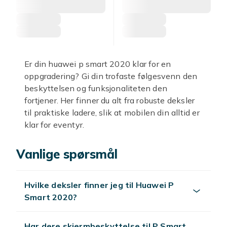
Er din huawei p smart 2020 klar for en
oppgradering? Gi din trofaste følgesvenn den
beskyttelsen og funksjonaliteten den
fortjener. Her finner du alt fra robuste deksler
til praktiske ladere, slik at mobilen din alltid er
klar for eventyr.
Med et solid
huawei p smart 2020 deksel
Vanlige spørsmål
kan du puste lettet ut. Velg blant et hav av
stiler og materialer som ikke bare ser bra ut,
men som også tar imot støt og fall. Foretrekker
Hvilke deksler finner jeg til Huawei P
du mer omfattende beskyttelse, er et elegant
Smart 2020?
huawei p smart 2020 etui
midt i blinken. Et
etui holder både forside og bakside trygg, og
mange modeller tilbyr smarte kortlommer.
Har dere skjermbeskyttelse til P Smart