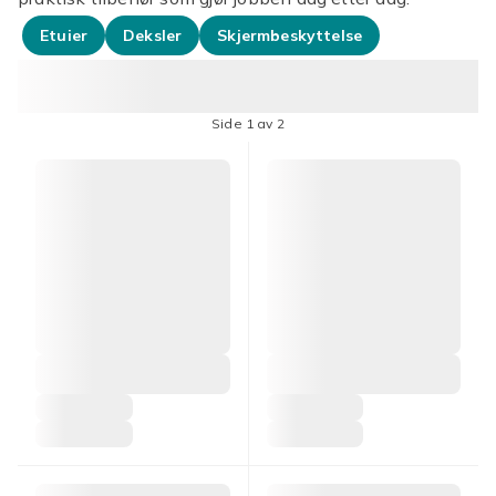
Etuier
Deksler
Skjermbeskyttelse
Side 1 av 2