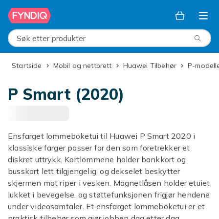
Hopp til hovedinnhold
Søk etter produkter
Startside
Mobil og nettbrett
Huawei Tilbehør
P-modell
P Smart (2020)
Ensfarget lommeboketui til Huawei P Smart 2020 i
klassiske farger passer for den som foretrekker et
diskret uttrykk. Kortlommene holder bankkort og
busskort lett tilgjengelig, og dekselet beskytter
skjermen mot riper i vesken. Magnetlåsen holder etuiet
lukket i bevegelse, og støttefunksjonen frigjør hendene
under videosamtaler. Et ensfarget lommeboketui er et
praktisk tilbehør som gjør jobben dag etter dag.