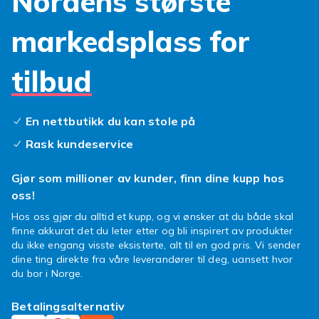
Nordens største
Så, hva venter du på? Gi din huawei p smart
markedsplass for
2020 den oppmerksomheten den fortjener.
Klikk hjem ditt nye tilbehør i dag og la mobilen
tilbud
din skinne trygt og stilig!
En nettbutikk du kan stole på
Rask kundeservice
Gjør som millioner av kunder, finn dine kupp hos
oss!
Hos oss gjør du alltid et kupp, og vi ønsker at du både skal
finne akkurat det du leter etter og bli inspirert av produkter
du ikke engang visste eksisterte, alt til en god pris. Vi sender
dine ting direkte fra våre leverandører til deg, uansett hvor
du bor i Norge.
Betalingsalternativ