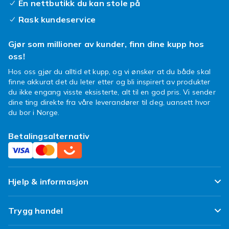
En nettbutikk du kan stole på
dag. Skap et budskap som varer, med
gnistrende
diamantmaling
fra Fyndiq!
Rask kundeservice
Gjør som millioner av kunder, finn dine kupp hos
oss!
Hos oss gjør du alltid et kupp, og vi ønsker at du både skal
finne akkurat det du leter etter og bli inspirert av produkter
du ikke engang visste eksisterte, alt til en god pris. Vi sender
dine ting direkte fra våre leverandører til deg, uansett hvor
du bor i Norge.
Betalingsalternativ
Hjelp & informasjon
Ofte stilte spørsmål
Trygg handel
Spor pakken min