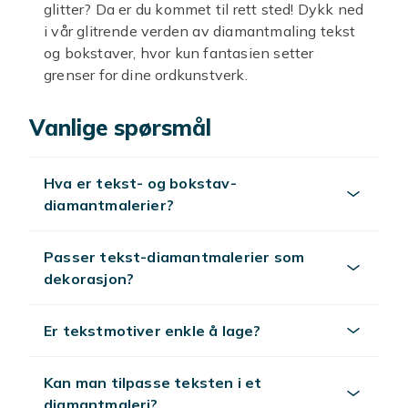
glitter? Da er du kommet til rett sted! Dykk ned
i vår glitrende verden av diamantmaling tekst
og bokstaver, hvor kun fantasien setter
grenser for dine ordkunstverk.
Tenk deg å kunne stave ut favorittsitatet ditt,
Vanlige spørsmål
en kjærlig hilsen eller kanskje bare navnet ditt
i skinnende diamanter. Våre
diamantmaling
tekst
sett gir deg muligheten til nettopp det.
Hva er tekst- og bokstav-
Hvert sett inneholder alt du trenger for å
diamantmalerier?
forvandle tomme lerret til personlige
meldinger. Enten du er en erfaren
diamantmaler eller nybegynner, vil du raskt
Passer tekst-diamantmalerier som
oppdage gleden ved å se ordene dine ta form,
dekorasjon?
stein for stein.
Dette er ikke bare en hobby, det er en måte å
Er tekstmotiver enkle å lage?
uttrykke deg på. Vår
diamantmaling
bokstaver
lar deg skape unike gaver til
Kan man tilpasse teksten i et
venner og familie, eller dekorere hjemmet ditt
diamantmaleri?