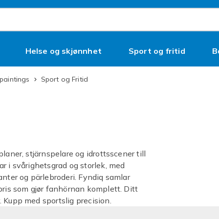
Helse og skjønnhet
Sport og fritid
B
paintings
Sport og Fritid
aner, stjärnspelare og idrottsscener till
r i svårighetsgrad og storlek, med
anter og pärlebroderi. Fyndiq samlar
pris som gjør fanhörnan komplett. Ditt
. Kupp med sportslig precision.