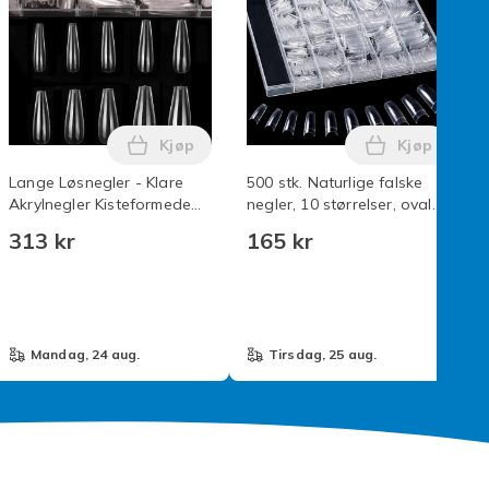
Kjøp
Kjøp
rven
se negler akryltupper i handlekurven
bara Squishy Leketøy - Malt Godteri Konsistens, Sakte Reboun
Legg Lange Løsnegler - Klare Akrylnegler 
Legg 500 st
Lange Løsnegler - Klare
500 stk. Naturlige falske
Akrylnegler Kisteformede
negler, 10 størrelser, ovale,
Ballerina Negltupper 500
fransk akryl stil, kunstige
313 kr
165 kr
stk Full Dekning Kunstige
negltupper med eske [JUN]
Negler med Etui for
Transparent color
Neglesalonger og
mandag, 24 aug.
tirsdag, 25 aug.