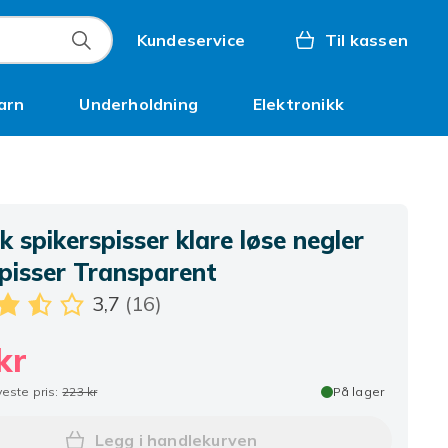
Kundeservice
Til kassen
arn
Underholdning
Elektronikk
Kampanjer
k spikerspisser klare løse negler
spisser Transparent
3,7
(16)
kr
veste pris:
223 kr
På lager
Legg i handlekurven