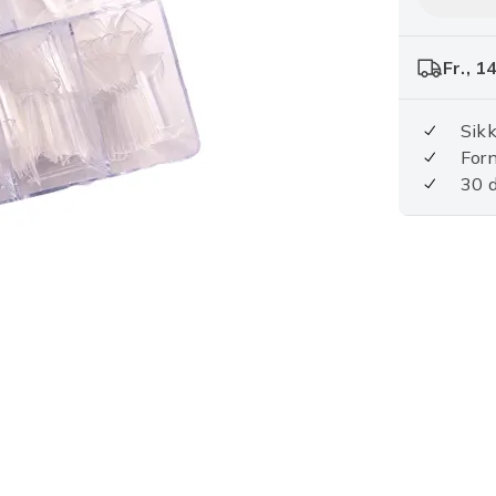
Fr., 1
Sikk
For
30 d