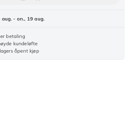
Legg 500 stk spikerspisser klare l
4 aug. - on., 19 aug.
er betaling
nøyde kundeløfte
agers åpent kjøp