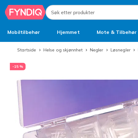
Hopp til hovedinnhold
Søk etter produkter
Mobiltilbehør
Hjemmet
Mote & Tilbehør
Brukt
Startside
Helse og skjønnhet
Negler
Løsnegler
-15 %