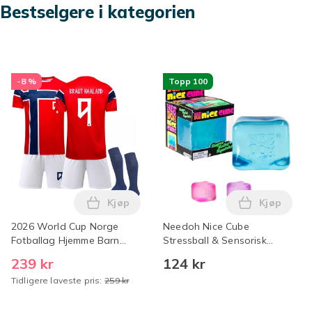
Bestselgere i kategorien
-8 %
Topp 100
Kjøp
Kjøp
Legg 2026 World Cup Norge Fotballag Hj
Legg Needo
2026 World Cup Norge
Needoh Nice Cube
Fotballag Hjemme Barn
Stressball & Sensorisk
Skjorte+shorts+sokker
Leketøy Blå Blue
239 kr
124 kr
(Nr.9 Haaland Trykt) 20
Tidligere laveste pris:
259 kr