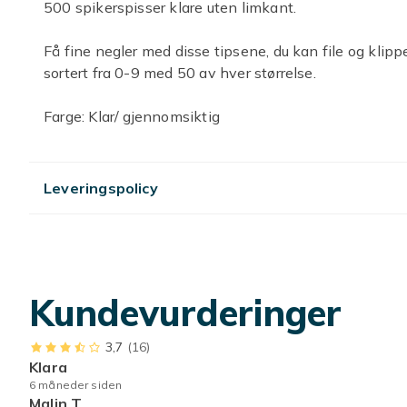
500 spikerspisser klare uten limkant.
Få fine negler med disse tipsene, du kan file og klip
sortert fra 0-9 med 50 av hver størrelse.
Farge: Klar/ gjennomsiktig
Antall: 500
Disse klare tipsene gir deg et naturlig utseende og
Leveringspolicy
Lag din drømmelengde ved å file og kutte tuppene a
Med 50 tips i hver størrelse, fra 0 til 9, har du uen
Utstyr deg selv med 500 av disse fantastiske negle
en stilig suksess.
Få fantastiske negler med våre 500 stk gjennomsik
perfekte basen for ditt neglekunstarbeid.
Kundevurderinger
Farge
3,7
(16)
Klara
Artikkel nr.
6 måneder siden
Malin T
Produktsikkerhetsinformasjon