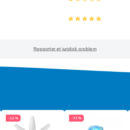
Rapporter et juridisk problem
-12 %
-73 %