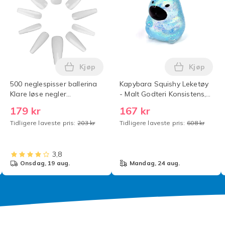
Kjøp
Kjøp
e negler akrylspisser i handlekurven
 neglespisser melkehvite falske negler akrylspisser i handleku
Legg 500 neglespisser ballerina Klare lø
Legg Kapy
500 neglespisser ballerina
Kapybara Squishy Leketøy
Klare løse negler
- Malt Godteri Konsistens,
akryltupper
Sakte Rebound
179 kr
167 kr
Stresslindring, Glitrende
Tidligere laveste pris:
203 kr
Tidligere laveste pris:
608 kr
Søt Fidget Klemmeleke,
Anti-Angst Sensorisk
Leketøy Blå Blue
3,8
onsdag, 19 aug.
mandag, 24 aug.