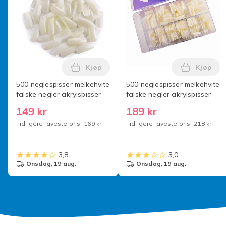
Kjøp
Kjøp
Legg 500 neglespisser melkehvite falsk
Legg 500
500 neglespisser melkehvite
500 neglespisser melkehvite
falske negler akrylspisser
falske negler akrylspisser
149 kr
189 kr
Tidligere laveste pris:
169 kr
Tidligere laveste pris:
218 kr
3,8
3,0
onsdag, 19 aug.
onsdag, 19 aug.