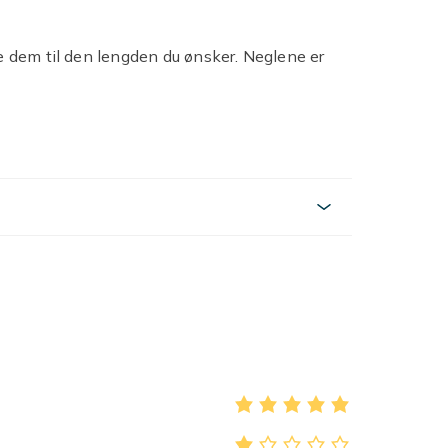
pe dem til den lengden du ønsker. Neglene er
 lar personligheten din skinne igjennom.
kkurat slik du ønsker.
delige muligheter til å lage unike negledesign.
tipsene for å gjøre hvert negleøyeblikk til
tige neglespisser uten limkant - den
Transparent
7e538a15-0be8-4fb3-b822-8e1add6a2263