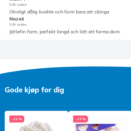
5 år siden
Otroligt dålig kvalite och form bara att slänga
Nazeli
5 år siden
Jättefin form, perfekt längd och lätt att forma dom
Gode kjøp for dig
-12 %
-13 %