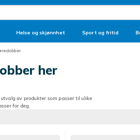
Helse og skjønnhet
Sport og fritid
B
 øredobber
dobber her
tvalg av produkter som passer til ulike
sser for deg.