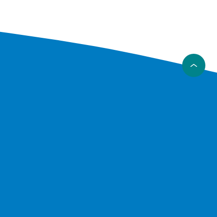
gir et
sklusivt
er som
d sensitiv
bber
g gjennom
å plass.
rte og
r eller
lengre
.
å svinge
r både