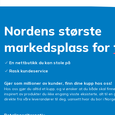
Materi
Materialet pr
lyst og tidlø
Nordens største
preg. Mange m
virkelig komme
hud kan nikke
markedsplass for
gjerne er litt
hele dagen. S
En nettbutikk du kan stole på
Til hv
Rask kundeservice
Hengende øred
Gjør som millioner av kunder, finn dine kupp hos oss!
enkle modeller
Hos oss gjør du alltid et kupp, og vi ønsker at du både skal finne
skjorte. Skal 
inspirert av produkter du ikke engang visste eksisterte, alt til en
design med st
direkte fra våre leverandører til deg, uansett hvor du bor i Norge
Smykkene kom
fint under uts
Betalingsalternativ
avslappede da