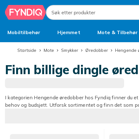
Hopp til hovedinnhold
Søk etter produkter
Mobiltilbehør
Hjemmet
Mote & Tilbehør
Brukt
Startside
Mote
Smykker
Øredobber
Hengende
Finn billige dingle øre
I kategorien Hengende øredobber hos Fyndiq finner du et u
behov og budsjett. Utforsk sortimentet og finn det som pa