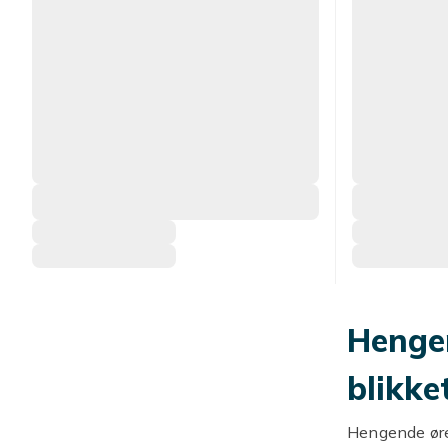
Henge
blikke
Hengende øred