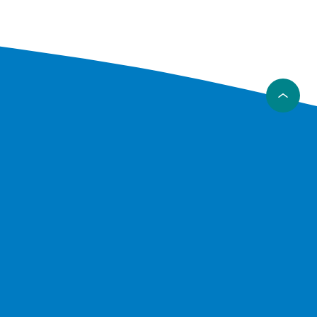
og gir
et, slik
inger.
 finere
eres lett
bånd med
rmbånd er
g til
holder