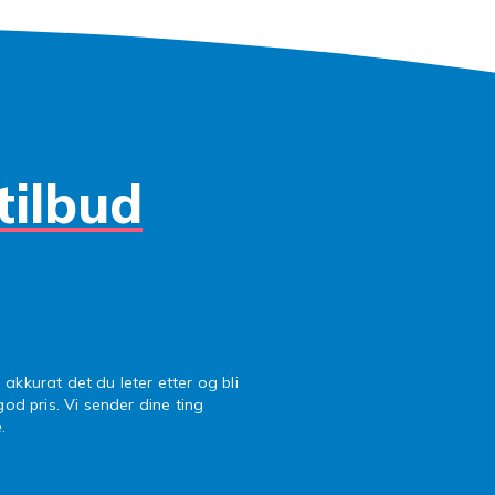
et vil si belagt med et tynt lag som beskytter mot anløpning 
tyrke. I produktbeskrivelsen finner du informasjon om material
kan velge den varianten som passer dine behov og forventn
inger og stil
r svært allsidige. Et tynt og diskret armbånd passer fint til
tilbud
på jobb, mens et mer markant smykke gir et elegant løft til
 Sølv kler både avslappede og oppkledde antrekk, og kombin
g ringer i samme tone. Til fest kan du gjerne velge et arm
iner, mens enkle modeller fungerer godt året rundt. Et sølva
omtenkt gave som passer til mange anledninger, fra bursda
elger du riktig størrelse og
 akkurat det du leter etter og bli
 god pris. Vi sender dine ting
.
orm
t ditt med et målebånd, eller bruk en tråd som du deretter 