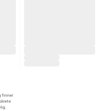
 finner
iskrete
lig,