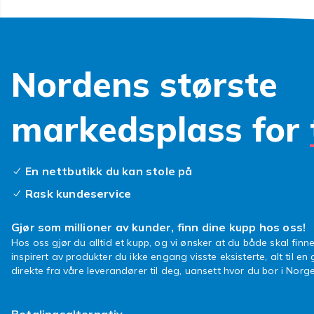
rhodinerte, d
ekstra slites
at du enkelt 
Nordens største
Anledn
Sølvarmbånd e
markedsplass for
hverdagen og 
anledninger.
med klokker o
En nettbutikk du kan stole på
glitrende ste
Rask kundeservice
også en gjenn
merkedager.
Gjør som millioner av kunder, finn dine kupp hos oss!
Slik v
Hos oss gjør du alltid et kupp, og vi ønsker at du både skal finne
inspirert av produkter du ikke engang visste eksisterte, alt til en
direkte fra våre leverandører til deg, uansett hvor du bor i Norge
passf
Betalingsalternativ
Mål håndledde