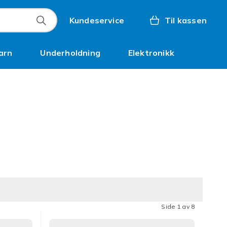
Kundeservice
Til kassen
arn
Underholdning
Elektronikk
Kampanjer
Side 1 av 8