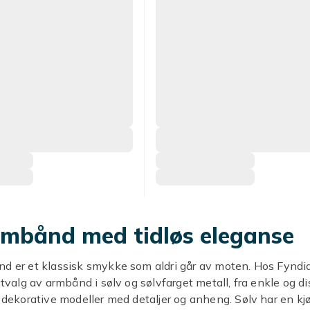
rmbånd med tidløs eleganse
d er et klassisk smykke som aldri går av moten. Hos Fyndiq
 utvalg av armbånd i sølv og sølvfarget metall, fra enkle og d
r dekorative modeller med detaljer og anheng. Sølv har en kjø