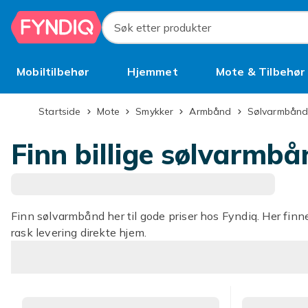
Hopp til hovedinnhold
Søk etter produkter
Mobiltilbehør
Hjemmet
Mote & Tilbehør
Brukt
Startside
Mote
Smykker
Armbånd
Sølvarmbån
Finn billige sølvarmbå
Finn sølvarmbånd her til gode priser hos Fyndiq. Her finne
rask levering direkte hjem.