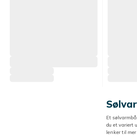
Sølva
Et sølvarmbån
du et variert
lenker til me