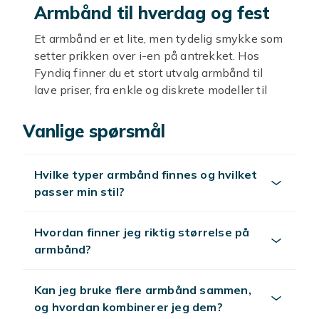
Armbånd til hverdag og fest
Et armbånd er et lite, men tydelig smykke som
setter prikken over i-en på antrekket. Hos
Fyndiq finner du et stort utvalg armbånd til
lave priser, fra enkle og diskrete modeller til
mer iøynefallende varianter. Enten du vil ha
ett favorittarmbånd du bruker hver dag, eller
Vanlige spørsmål
flere du kan stable sammen for et personlig
uttrykk, finner du det her. Bla gjennom hele
Hvilke typer armbånd finnes og hvilket
utvalget i ro og mak og finn din neste favoritt.
passer min stil?
Typer og stiler
Armbånd finnes i mange former. Liker du å
Hvordan finner jeg riktig størrelse på
bygge din egen historie, er
armbånd?
sjarmarmbånd
perfekte, mens
armbånd i kjeder og lenker
gir
et klassisk og elegant uttrykk. For en mer
Kan jeg bruke flere armbånd sammen,
avslappet stil passer
perle- og kulearmbånd
og hvordan kombinerer jeg dem?
og
surfearmbånd
godt. Vil du ha noe stilrent