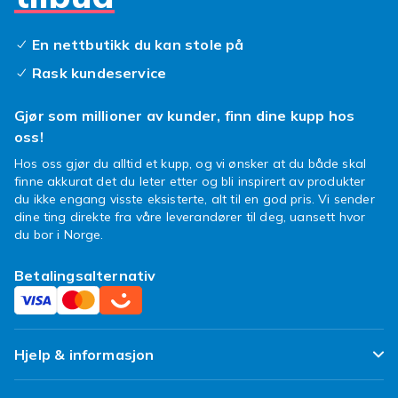
Til ulike anledninger
En nettbutikk du kan stole på
Et enkelt armbånd passer fint til hverdagen og
Rask kundeservice
tåler å brukes ofte. Til fest eller en spesiell
anledning kan du velge noe mer dekorativt,
Gjør som millioner av kunder, finn dine kupp hos
eller kombinere flere armbånd i ulik bredde og
oss!
materiale for en personlig stil. Å stable
Hos oss gjør du alltid et kupp, og vi ønsker at du både skal
armbånd er en enkel måte å følge trenden på,
finne akkurat det du leter etter og bli inspirert av produkter
og det fungerer både med kjeder, perler og
du ikke engang visste eksisterte, alt til en god pris. Vi sender
stive modeller om hverandre. Armbånd er også
dine ting direkte fra våre leverandører til deg, uansett hvor
en fin og personlig gave som passer til de
du bor i Norge.
fleste anledninger, enten det er bursdag, jul
Betalingsalternativ
eller en annen markering.
Slik velger du armbånd
Mål håndleddet ditt før du kjøper, og legg til litt
Hjelp & informasjon
rom slik at armbåndet sitter komfortabelt uten
å stramme. Sjekk hvilken lukketype