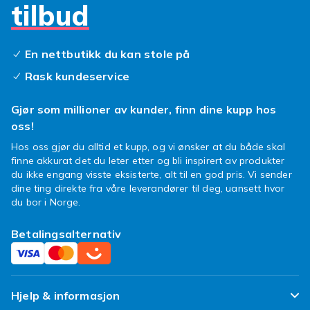
metallkuler kan gi mer glans og farge. Selve
tilbud
tråden er elastisk, slik at armbåndet enkelt
strekkes over hånden. I produktbeskrivelsen
finner du informasjon om materialene, slik at
En nettbutikk du kan stole på
du kan velge den varianten som passer deg.
Rask kundeservice
Anledninger og stil
Gjør som millioner av kunder, finn dine kupp hos
Elastiske armbånd er allsidige og passer til
oss!
mange anledninger. Enkle modeller i rolige
Hos oss gjør du alltid et kupp, og vi ønsker at du både skal
farger fungerer fint til hverdag og jobb, mens
finne akkurat det du leter etter og bli inspirert av produkter
fargerike armbånd gir et fint løft til sommeren,
du ikke engang visste eksisterte, alt til en god pris. Vi sender
dine ting direkte fra våre leverandører til deg, uansett hvor
festivaler og avslappede dager. Til finere
du bor i Norge.
anledninger kan du velge mer dempede og
elegante varianter. Fordi de er så enkle å ta på,
Betalingsalternativ
er de praktiske å ha i hverdagen, og flere
armbånd sammen skaper et personlig uttrykk.
De er også en hyggelig og rimelig gave som
passer til mange, uansett alder og stil.
Hjelp & informasjon