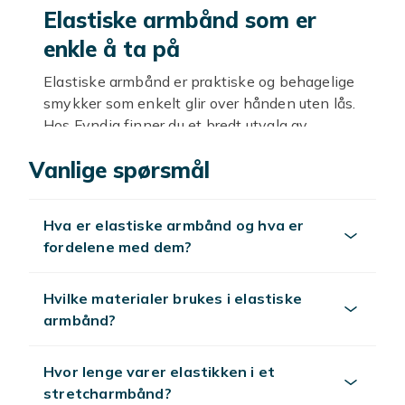
Elastiske armbånd som er
enkle å ta på
Elastiske armbånd er praktiske og behagelige
smykker som enkelt glir over hånden uten lås.
Hos Fyndiq finner du et bredt utvalg av
elastiske armbånd med perler, kuler og steiner
Vanlige spørsmål
i mange farger og materialer. Den elastiske
tråden gjør at armbåndet tilpasser seg
håndleddet og sitter komfortabelt gjennom
Hva er elastiske armbånd og hva er
dagen. Disse armbåndene passer for de fleste,
fordelene med dem?
og med jevnlige nyheter og gode priser er det
enkelt å finne elastiske armbånd som passer
både stilen og anledningen din.
Hvilke materialer brukes i elastiske
armbånd?
Stiler og varianter
Elastiske armbånd finnes i mange uttrykk.
Hvor lenge varer elastikken i et
Klassiske modeller med jevne kuler i én farge
stretcharmbånd?