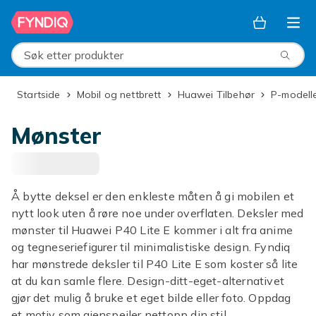
Hopp til hovedinnhold
Søk etter produkter
Startside
Mobil og nettbrett
Huawei Tilbehør
P-modell
Mønster
Å bytte deksel er den enkleste måten å gi mobilen et
nytt look uten å røre noe under overflaten. Deksler med
mønster til Huawei P40 Lite E kommer i alt fra anime
og tegneseriefigurer til minimalistiske design. Fyndiq
har mønstrede deksler til P40 Lite E som koster så lite
at du kan samle flere. Design-ditt-eget-alternativet
gjør det mulig å bruke et eget bilde eller foto. Oppdag
et motiv som gjenspeiler nettopp din stil.