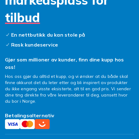
markedsplass for
funksjonalitet. Du får enkel tilgang til alle
knapper og porter, slik at du kan bruke
tilbud
telefonen akkurat som vanlig, men nå med en
ekstra dose personlighet.
Vårt brede sortiment av
Huawei P40 Lite E
En nettbutikk du kan stole på
deksel mønster
inkluderer alt fra diskrete
Rask kundeservice
teksturer til dristige og iøynefallende design.
Kanskje et
Huawei P40 Lite E etui
med et
Gjør som millioner av kunder, finn dine kupp hos
elegant mønster er mer din stil, som også gir
oss!
ekstra lagringsplass for kort? Uansett hva du
Hos oss gjør du alltid et kupp, og vi ønsker at du både skal
velger, kan du være sikker på at din telefon får
finne akkurat det du leter etter og bli inspirert av produkter
en ny sjanse til å skinne. Å velge riktig
du ikke engang visste eksisterte, alt til en god pris. Vi sender
Huawei P40 Lite E tilbehør
handler om å
dine ting direkte fra våre leverandører til deg, uansett hvor
finne det som reflekterer deg best. La din
du bor i Norge.
mobiltelefon bli en forlengelse av din unike
stil!
Betalingsalternativ
Så, hva venter du på? Dykk ned i vårt
spennende utvalg og finn det perfekte