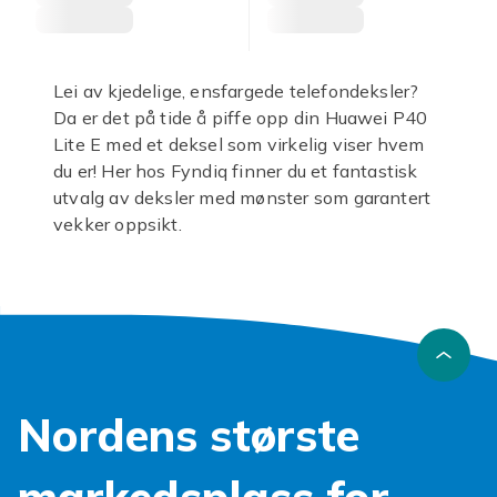
Lei av kjedelige, ensfargede telefondeksler?
Da er det på tide å piffe opp din Huawei P40
Lite E med et deksel som virkelig viser hvem
du er! Her hos Fyndiq finner du et fantastisk
utvalg av deksler med mønster som garantert
vekker oppsikt.
Et
Huawei P40 Lite E deksel
med mønster er
ikke bare en beskyttelse, det er et statement.
Enten du foretrekker abstrakte former, søte
dyremotiver, geometriske figurer eller
blomsterprakt, har vi noe for enhver smak.
Hvert
deksel Huawei P40 Lite E
er designet
Nordens største
for å gi optimal passform og beskyttelse mot
hverdagens små uhell, som riper og støt, uten
å gå på kompromiss med telefonens