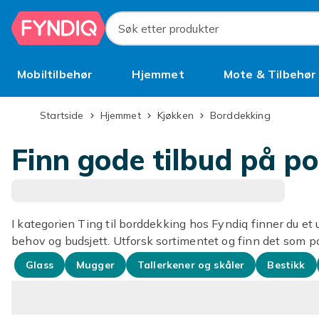
Hopp til hovedinnhold
Søk etter produkter
Mobiltilbehør
Hjemmet
Mote & Tilbehør
Brukt
Startside
Hjemmet
Kjøkken
Borddekking
Finn gode tilbud på po
I kategorien Ting til borddekking hos Fyndiq finner du et 
behov og budsjett. Utforsk sortimentet og finn det som pa
Glass
Mugger
Tallerkener og skåler
Bestikk