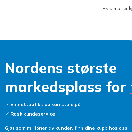
Hvis mat er k
en viktig ing
absolutt best
samlet et stor
som er relater
dåp. Velg mel
rundt etter ti
Nordens største
Tips for 
Ikke glem at 
markedsplass for
Enten gjennom
stjeler oppme
klage på kjøp
saken din.
En nettbutikk du kan stole på
Rask kundeservice
En bordd
En bolle kan
Gjør som millioner av kunder, finn dine kupp hos oss!