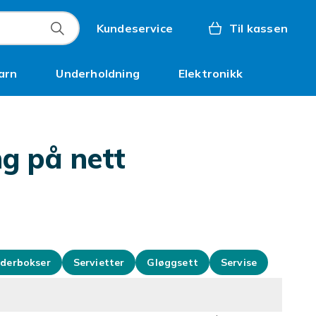
Kundeservice
Til kassen
arn
Underholdning
Elektronikk
Kampanjer
ng på nett
derbokser
Servietter
Gløggsett
Servise