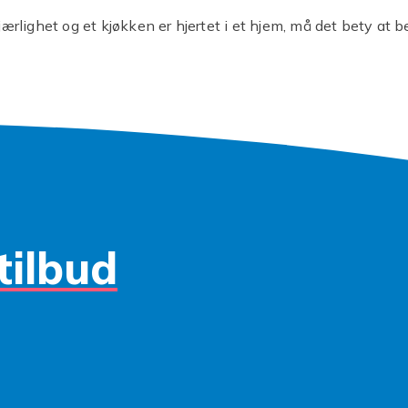
jærlighet og et kjøkken er hjertet i et hjem, må det bety at b
rediens for at kjøkkenet skal pumpe godt opp og maten skal
e forutsetningene for å tilfredsstille smaksløkene. Vi har der
t utvalg av alt fra hverdagsporselen med bestikk i rustfritt stå
t til borddekking til et bryllup eller hvorfor ikke borddekking 
lom Boda Nova-bestikk, Bistro-bestikk til Gense-bestikk ell
lbehør som løpere, glassbrikker og underlag til billige priser.
et vellykket kjøp
vi også spiser med øynene, så tør å sette farge på kjøkkenbo
tilbud
 en sterk duk eller med en tallerken eller et glass som lys
rksomhet. Hvis du har spørsmål om bestillingen din eller øn
et ditt, kan du kontakte Fyndiqs kundeservice, så hjelper v
ekking for forskjellige anledninger
 være så mye mer enn bare en bolle hvis den kombineres me