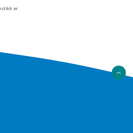
estikk er
 ha de
for
l til alt
til en
er sjekk
rdet.
er opp og
sker å
i deg med
d riktig