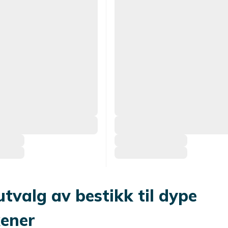
utvalg av bestikk til dype
kener