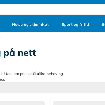
Helse og skjønnhet
Sport og fritid
B
k
g på nett
dukter som passer til ulike behov og
eg.