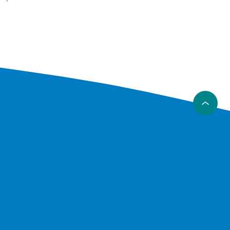
 vårt
 kunne
enkelt
et ditt,
 bestikk.
måltid
renge
det eneste
bestikk
velge ut