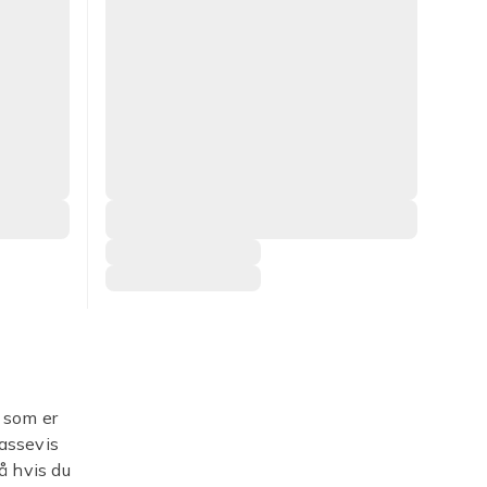
e som er
massevis
Så hvis du