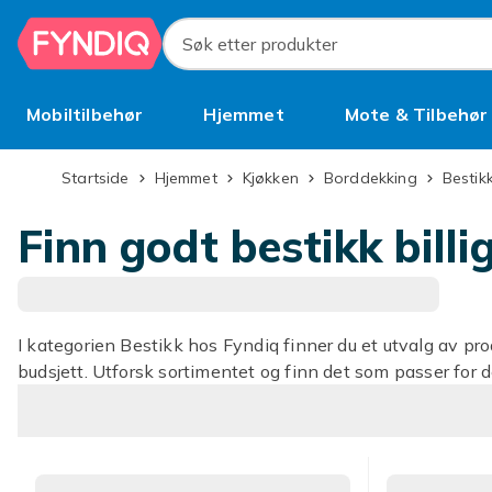
Hopp til hovedinnhold
Søk etter produkter
Mobiltilbehør
Hjemmet
Mote & Tilbehør
Brukt
Startside
Hjemmet
Kjøkken
Borddekking
Bestik
Finn godt bestikk billi
I kategorien Bestikk hos Fyndiq finner du et utvalg av pro
budsjett. Utforsk sortimentet og finn det som passer for d