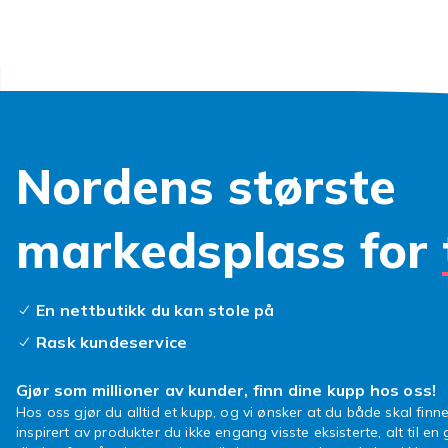
skal kjøpe bes
store utvalg 
fylle bestikk
Tips for 
Har du ikke n
sett! Hvis du
Nordens største
kan du kontak
Noen gan
markedsplass for
Fordi man spi
Noen ganger e
En nettbutikk du kan stole på
forgrunnen, o
krever rett o
Rask kundeservice
forskjellige 
som gjelder, 
Gjør som millioner av kunder, finn dine kupp hos oss!
til hverdagsb
Hos oss gjør du alltid et kupp, og vi ønsker at du både skal finne
et bestikkse
inspirert av produkter du ikke engang visste eksisterte, alt til en