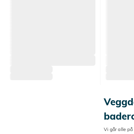
Veggde
bader
Vi går alle p