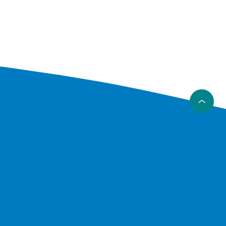
anskje
de. Du
p
 – til
r til
hets skyld
 Hvis du
du
t
 morsomme
 gjennom
ge