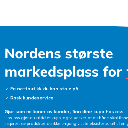
ingen vei ut
ikke det mors
kan imidlerti
selvklebende 
prisen av nes
badet ditt!
Nordens største
Tips for 
Forhåpentligv
markedsplass for
bør du kansk
har spørsmål 
kontakte Fynd
En nettbutikk du kan stole på
Toalettv
Rask kundeservice
Veggdekor i t
vanligste er 
Gjør som millioner av kunder, finn dine kupp hos oss!
meldinger. På
Hos oss gjør du alltid et kupp, og vi ønsker at du både skal finne
et lite vers
inspirert av produkter du ikke engang visste eksisterte, alt til en