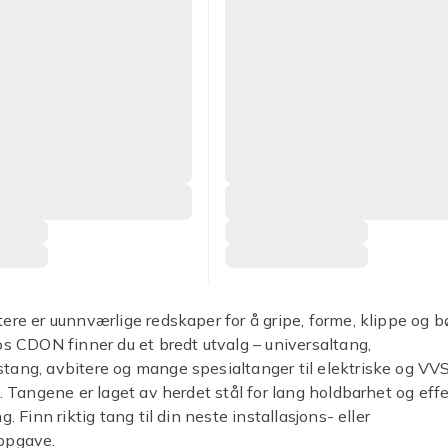
ere er uunnværlige redskaper for å gripe, forme, klippe og 
os CDON finner du et bredt utvalg – universaltang,
ang, avbitere og mange spesialtanger til elektriske og VV
r. Tangene er laget av herdet stål for lang holdbarhet og eff
g. Finn riktig tang til din neste installasjons- eller
ppgave.