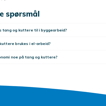
er bør alltid velges med egenskaper som passer til material
ardtrukket wire og kabelsko, mens myke kabler klippes med 
e spørsmål
 med isolert grep og 1000V-klassifisering er et must for all
el-tavler og spenningssatte ledninger.
 tang og kuttere til i byggearbeid?
 kutter sparer tid og gir renere resultat i el-arbeid og
ing.
utvalg av
kuttere brukes i el-arbeid?
kniver
,
skrutrekkere
,
spiker
,
verktøyutstyr
og
verkt
renger hos CDON.
onomi noe på tang og kuttere?