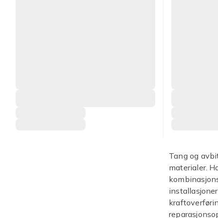
Tang og avbit
materialer. H
kombinasjonst
installasjone
kraftoverførin
reparasjonso