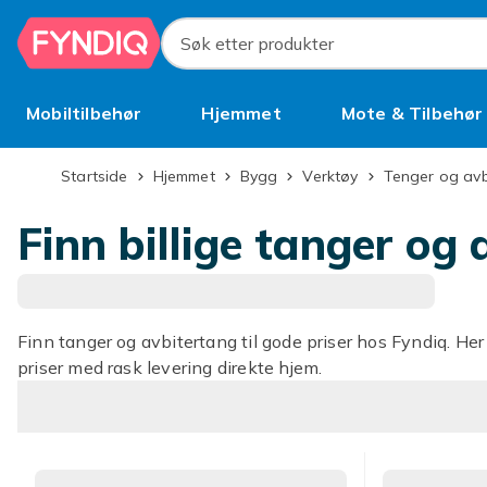
Hopp til hovedinnhold
Søk etter produkter
Mobiltilbehør
Hjemmet
Mote & Tilbehør
Brukt
Startside
Hjemmet
Bygg
Verktøy
Tenger og avb
Finn billige tanger og
Finn tanger og avbitertang til gode priser hos Fyndiq. Her 
priser med rask levering direkte hjem.