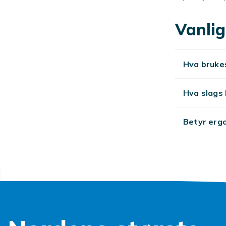
Tang og avbit
stål kutter h
Vanlig
kuttere. Tang
arbeider med 
Hva brukes
Riktig tang og
byggemonter
Se også vårt 
Hva slags 
finn alt du t
Betyr erg