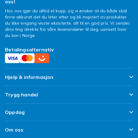
oss!
Fyndiq
Hos oss gjør du alltid et kupp, og vi ønsker at du både skal
finne akkurat det du leter etter og bli inspirert av produkter
Hos Fyndiq finner du digitalkameraer til
du ikke engang visste eksisterte, alt til en god pris. Vi sender
konkurransedyktige priser, alltid med rimelig
dine ting direkte fra våre leverandører til deg, uansett hvor
frakt og et utvalg som fylles på daglig. Zoom
du bor i Norge.
og enkelhet – finn kameraet ditt på ett sted.
Betalingsalternativ
Se også
kameraer
,
kamerabatterier
og
minnekort
.
Hjelp & informasjon
Ofte stilte spørsmål
Trygg handel
Spor pakken min
Fornøyd kunde-løfte
Oppdag
Angre & returner her
Kundeanmeldelser
Design dine egne klær
Leverering
Om oss
Vilkår & Policy