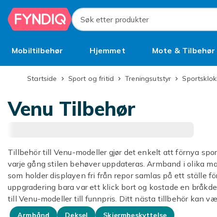
Hopp til hovedinnhold
Søk etter produkter
Mobiltilbehør
Hjemmet
Mote & Tilbehør
Brukt
Startside
Sport og fritid
Treningsutstyr
Sportsklo
Venu Tilbehør
Tillbehör till Venu-modeller gjør det enkelt att förnya sp
varje gång stilen behøver uppdateras. Armband i olika m
som holder displayen fri från repor samlas på ett ställe 
uppgradering bara var ett klick bort og kostade en bråkde
till Venu-modeller till funnpris. Ditt nästa tillbehör kan v
Armbånd
Deksel
Skjermbeskyttelse