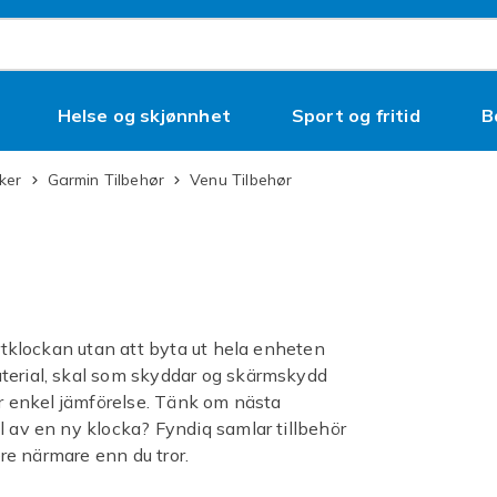
Helse og skjønnhet
Sport og fritid
B
kker
Garmin Tilbehør
Venu Tilbehør
ortklockan utan att byta ut hela enheten
aterial, skal som skyddar og skärmskydd
för enkel jämförelse. Tänk om nästa
l av en ny klocka? Fyndiq samlar tillbehör
ære närmare enn du tror.