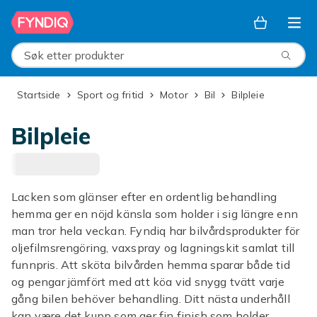
Hopp til hovedinnhold
Søk etter produkter
Startside
Sport og fritid
Motor
Bil
Bilpleie
Bilpleie
Lacken som glänser efter en ordentlig behandling
hemma ger en nöjd känsla som holder i sig längre enn
man tror hela veckan. Fyndiq har bilvårdsprodukter för
oljefilmsrengöring, vaxspray og lagningskit samlat till
funnpris. Att sköta bilvården hemma sparar både tid
og pengar jämfört med att köa vid snygg tvätt varje
gång bilen behöver behandling. Ditt nästa underhåll
kan være det kupp som ger fin finish som holder.