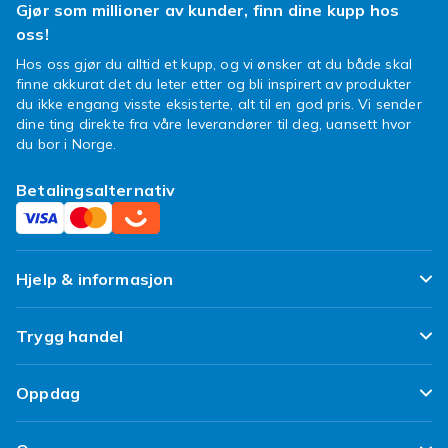
Gjør som millioner av kunder, finn dine kupp hos
oss!
Hos oss gjør du alltid et kupp, og vi ønsker at du både skal
finne akkurat det du leter etter og bli inspirert av produkter
du ikke engang visste eksisterte, alt til en god pris. Vi sender
dine ting direkte fra våre leverandører til deg, uansett hvor
du bor i Norge.
Betalingsalternativ
Hjelp & informasjon
Ofte stilte spørsmål
Trygg handel
Spor pakken min
Fornøyd kunde-løfte
Oppdag
Angre & returner her
Kundeanmeldelser
Design dine egne klær