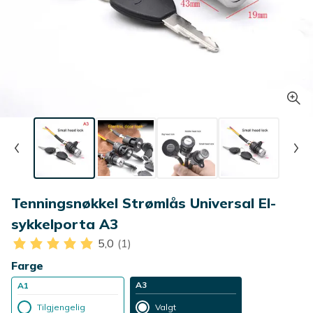
Tenningsnøkkel Strømlås Universal El-
sykkelporta A3
5,0
(1)
Farge
A3
A1
Tilgjengelig
Valgt