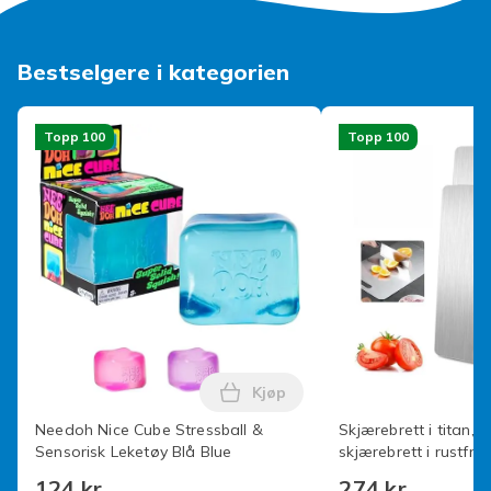
Bestselgere i kategorien
Topp 100
Topp 100
Kjøp
Legg Needoh Nice Cube Stressb
Needoh Nice Cube Stressball &
Skjærebrett i titan, 
Sensorisk Leketøy Blå Blue
skjærebrett i rustfritt
dobbeltsidig kvalitet
124 kr
274 kr