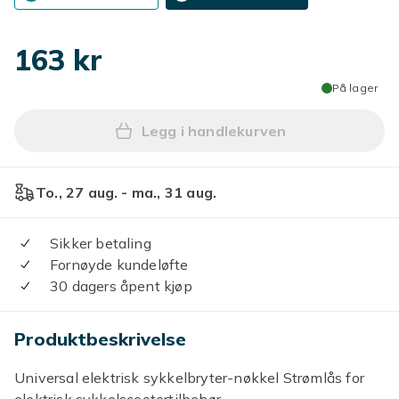
163 kr
På lager
Legg i handlekurven
Legg Tenningsnøkkel Strøml
To., 27 aug. - ma., 31 aug.
Sikker betaling
Fornøyde kundeløfte
30 dagers åpent kjøp
Produktbeskrivelse
Universal elektrisk sykkelbryter-nøkkel Strømlås for