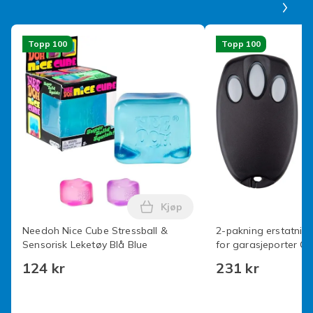
manuell måling.
Størrelse
Topp 100
Topp 100
10cm
Artikkel nr.
25414f2e-43dd-45d0-826e-36ea492f3834
Produktsikkerhetsinformasjon
Kjøp
Legg Needoh Nice Cube Stressb
Needoh Nice Cube Stressball &
2-pakning erstatning
Sensorisk Leketøy Blå Blue
for garasjeporter C
Liftmaster Motorlift
124 kr
231 kr
| ML700 | ML500 | ML8