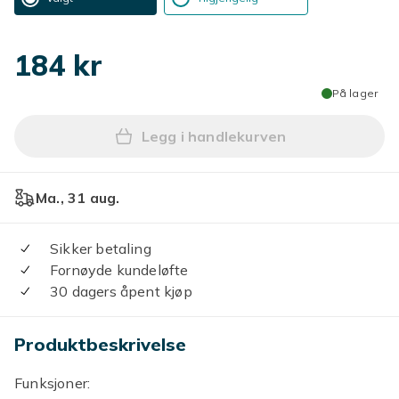
184 kr
På lager
Legg i handlekurven
Legg Gjennomsiktig hydropon
Ma., 31 aug.
Sikker betaling
Fornøyde kundeløfte
30 dagers åpent kjøp
Produktbeskrivelse
Funksjoner: