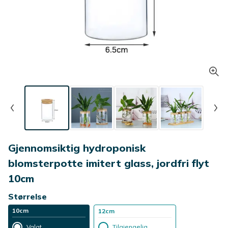
Gjennomsiktig hydroponisk
blomsterpotte imitert glass, jordfri flyt
10cm
Størrelse
10cm
12cm
Valgt
Tilgjengelig