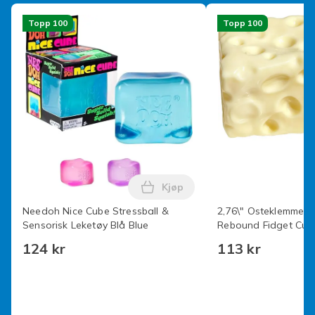
ae86cd34-7f31-495b-9e24-cdf6b732cc11
Topp 100
Topp 100
Produktsikkerhetsinformasjon
Kjøp
Legg Needoh Nice Cube Stressb
Needoh Nice Cube Stressball &
2,76\" Osteklemme S
Sensorisk Leketøy Blå Blue
Rebound Fidget Cub
Fingervakuumfølelse
124 kr
113 kr
Sensorisk Klemmelek
Tenåringer