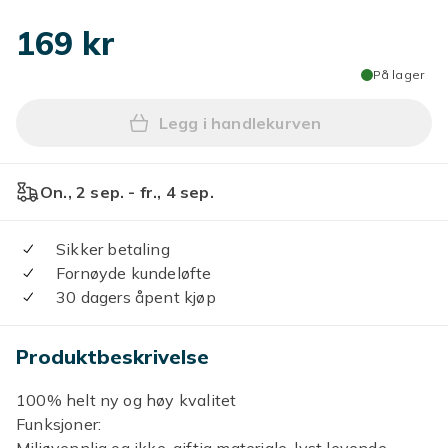
169 kr
På lager
Legg i handlekurven
Legg 60ml gullmaling Metall
On., 2 sep. - fr., 4 sep.
Sikker betaling
Fornøyde kundeløfte
30 dagers åpent kjøp
Produktbeskrivelse
100% helt ny og høy kvalitet
Funksjoner: