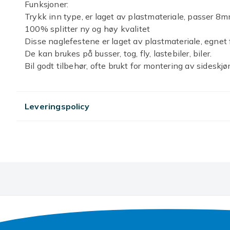
Funksjoner:
Trykk inn type, er laget av plastmateriale, passer 
100% splitter ny og høy kvalitet
Disse naglefestene er laget av plastmateriale, egnet f
De kan brukes på busser, tog, fly, lastebiler, biler.
Bil godt tilbehør, ofte brukt for montering av sideskjø
Spesifikasjoner:
Materiale: Plast
Farge svart
Leveringspolicy
Type 1: 10 STK
Hodediameter (maks.): 19,8 mm (0,779")
Stengellengde: 9,5 mm (0,37")
Tilpasningshulldiameter: 8,2 mm (0,32")
Type 2: 10 STK
Hodediameter (maks.): 20 mm (0,787")
Stengellengde: 20 mm (0,787")
Tilpasningshulldiameter: 8 mm (0,31")
Type 3: 10 STK
Hodediameter (maks.): 18,2 mm (0,71")