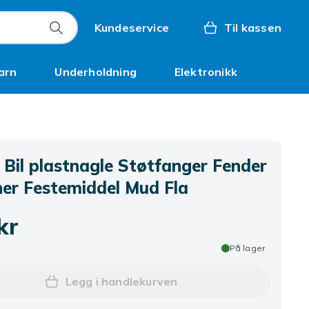
Kundeservice
Til kassen
arn
Underholdning
Elektronikk
Kampanjer
 Bil plastnagle Støtfanger Fender
ner Festemiddel Mud Fla
kr
På lager
Legg i handlekurven
Legg 40 stk Bil plastnagle Støtfan