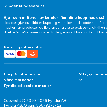
Rask kundeservice
Gjør som millioner av kunder, finn dine kupp hos oss!
Hos oss gjør du alltid et kupp, og vi ønsker at du både skal finne
inspirert av produkter du ikke engang visste eksisterte, alt til en
direkte fra våre leverandører til deg, uansett hvor du bor i Norge
Betalingsalternativ
Hjelp & informasjon
Trygg hande
Våre markeder
Ofte stilte spørsmål
Fornøyd kun
Fyndiq på sosiale medier
Fyndiq Finland
Spor pakken min
Kundeanmeld
Fyndiq Danmark
Copyright © 2010-2026 Fyndiq AB
Angre & returner her
Vilkår & Poli
Fyndiq AB, Org.nr: 556792-1712
Fyndiq Sverige