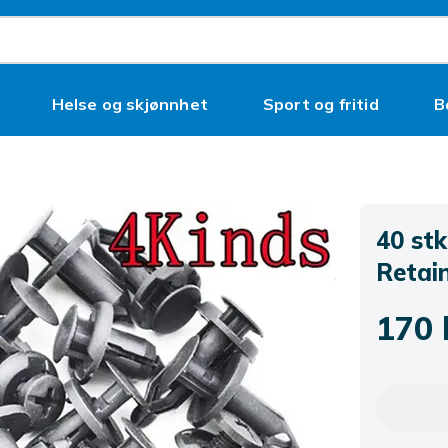
Helse og skjønnhet
Sport og fritid
B
40 stk
Retai
170 