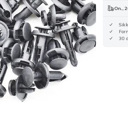
On., 2
Sikk
For
30 d