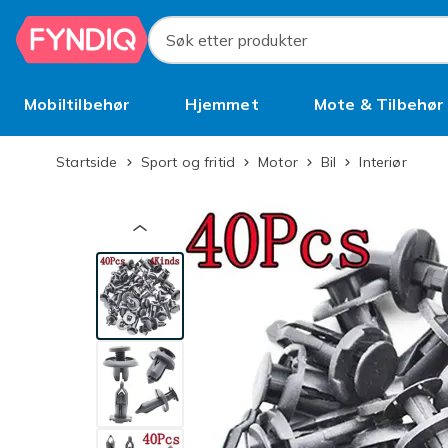
Hopp til hovedinnhold
Søk etter produkter
Mobiltilbehør
Hjemmet
Mote & Tilbehør
Brukt
Startside
Sport og fritid
Motor
Bil
Interiør