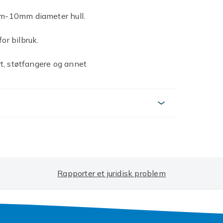
8mm-10mm diameter hull.
or bilbruk.
rt, støtfangere og annet
Rapporter et juridisk problem