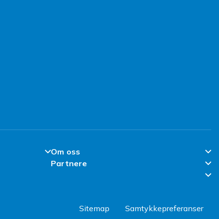
Om oss
Partnere
Om Fyndiq
Partner Help Center
l
Klimaarbeid
Regler & kvalitet
Jobbe hos Fyndiq
Sitemap
Samtykkepreferanser