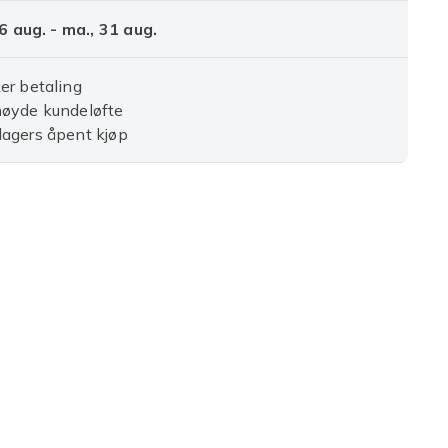
6 aug. - ma., 31 aug.
er betaling
nøyde kundeløfte
agers åpent kjøp