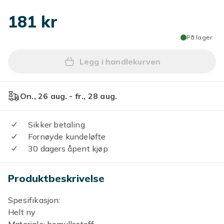
181 kr
På lager
Legg i handlekurven
Legg 2 Stk Ny Slow Reboun
On., 26 aug. - fr., 28 aug.
Sikker betaling
Fornøyde kundeløfte
30 dagers åpent kjøp
Produktbeskrivelse
Spesifikasjon:
Helt ny