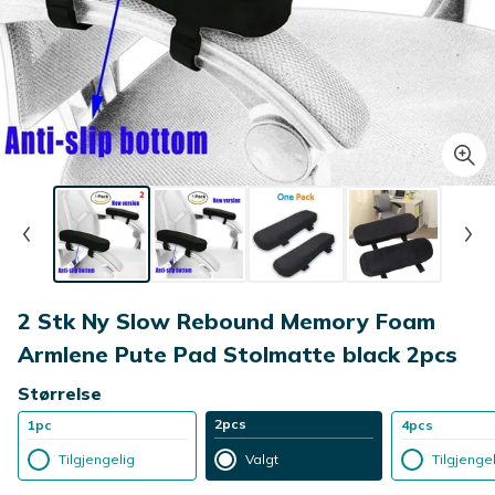
2 Stk Ny Slow Rebound Memory Foam
Armlene Pute Pad Stolmatte black 2pcs
Størrelse
2pcs
1pc
4pcs
Tilgjengelig
Valgt
Tilgjenge