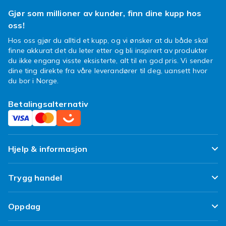
Gjør som millioner av kunder, finn dine kupp hos
oss!
Hos oss gjør du alltid et kupp, og vi ønsker at du både skal
finne akkurat det du leter etter og bli inspirert av produkter
du ikke engang visste eksisterte, alt til en god pris. Vi sender
dine ting direkte fra våre leverandører til deg, uansett hvor
du bor i Norge.
Betalingsalternativ
Hjelp & informasjon
Ofte stilte spørsmål
Trygg handel
Spor pakken min
Fornøyd kunde-løfte
Oppdag
Angre & returner her
Kundeanmeldelser