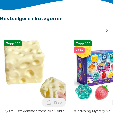
Bestselgere i kategorien
Topp 100
Topp 100
-3 %
Kjøp
Legg 2,76\" Osteklemme Stressle
2,76\" Osteklemme Stressleke Sakte
8-pakning Mystery Squ