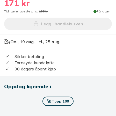
171 kr
Tidligere laveste pris:
188 kr
På lager
Legg i handlekurven
Legg 2 stk fargeskiftende l
On., 19 aug. - ti., 25 aug.
Sikker betaling
Fornøyde kundeløfte
30 dagers åpent kjøp
Oppdag lignende i
🚀 Topp 100