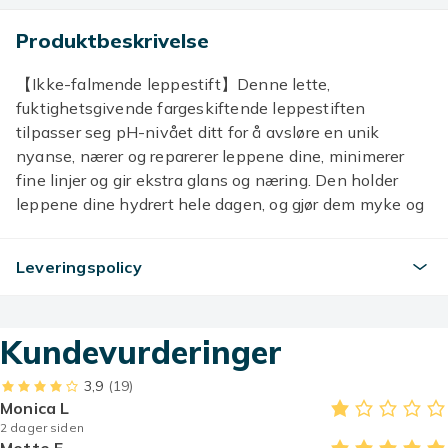
Produktbeskrivelse
【Ikke-falmende leppestift】Denne lette,
fuktighetsgivende fargeskiftende leppestiften
tilpasser seg pH-nivået ditt for å avsløre en unik
nyanse, nærer og reparerer leppene dine, minimerer
fine linjer og gir ekstra glans og næring. Den holder
leppene dine hydrert hele dagen, og gjør dem myke og
smidige som babyhud.
【pH-reaktive eksklusive nyanser】Basert på pH-
Leveringspolicy
nivået ditt vil denne transparente lipglossen skape
forskjellige nyanser på leppene dine, og blande seg
sømløst med din naturlige leppefarge for en fantastisk,
Kundevurderinger
unik finish.
【Høykvalitets fuktighetsgivende gullfolie】Gullfolien i
3,9
(19)
den fargeskiftende leppestiften er rik på
Monica L
fuktighetsgivende ingredienser, naturlige oljer og
2 dager siden
antioksidanter, og gir omfattende næring og