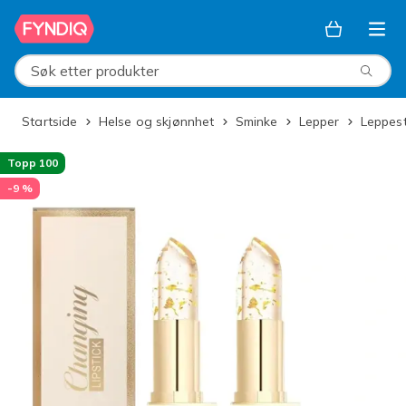
Hopp til hovedinnhold
Søk etter produkter
Startside
Helse og skjønnhet
Sminke
Lepper
Leppest
Topp 100
-9 %