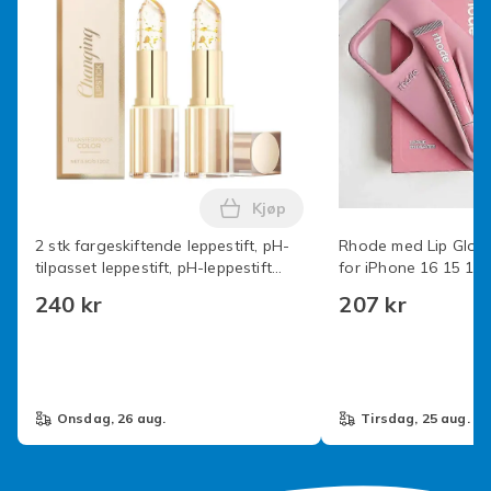
Produktsikkerhetsinformasjon
Kjøp
Legg 2 stk fargeskiftende lepp
2 stk fargeskiftende leppestift, pH-
Rhode med Lip Gloss
tilpasset leppestift, pH-leppestift
for iPhone 16 15 14 
fargeskiftende 24 timer langvarig
Max Plus Lip Ribbon 
240 kr
207 kr
og fuktighetsgivende leppeglans,
klar leppestift
onsdag, 26 aug.
tirsdag, 25 aug.