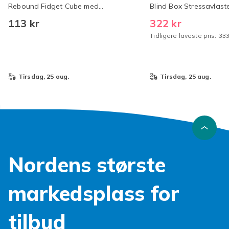
Rebound Fidget Cube med
Blind Box Stressavlast
Fingervakuumfølelse Angstlindring
leker, Sensorisk pakke 
113 kr
322 kr
Sensorisk Klemmeleke for Voksne og
festgave, Sakte stigen
Tidligere laveste pris:
333
Tenåringer
tirsdag, 25 aug.
tirsdag, 25 aug.
Nordens største
markedsplass for
tilbud