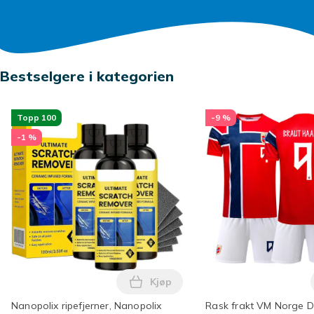
Bestselgere i kategorien
Topp 100
-9 %
-1 %
Kjøp
Legg Nanopolix ripefjerner, Nano
Nanopolix ripefjerner, Nanopolix
Rask frakt VM Norge D