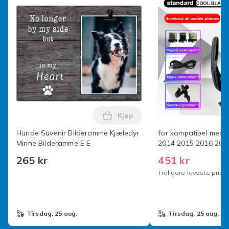
Farge
Black
Størrelse
2pcs
Artikkel nr.
7ec22606-19a8-4963-bb85-42b9b8262af8
Produktsikkerhetsinformasjon
Kjøp
Legg Hunde Suvenir Bilderamm
Hunde Suvenir Bilderamme Kjæledyr
for kompatibel med
Minne Bilderamme E E
2014 2015 2016 201
2020 2021 Smart Ind
265 kr
451 kr
Lading Biltelefonhol
Tidligere laveste pris:
Tilbehør Have a go
tirsdag, 25 aug.
tirsdag, 25 aug.