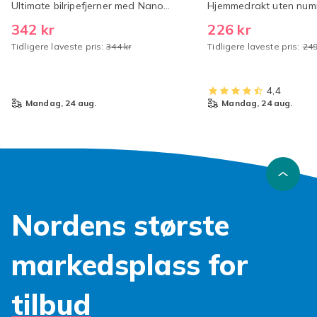
Ultimate bilripefjerner med Nano
Hjemmedrakt uten num
Sparkle-klut for alle bilriper
28(150-160cm) Nr.9 Ha
342 kr
226 kr
Haaland 28
Tidligere laveste pris:
344 kr
Tidligere laveste pris:
249
4,4
mandag, 24 aug.
mandag, 24 aug.
Nordens største
markedsplass for
tilbud