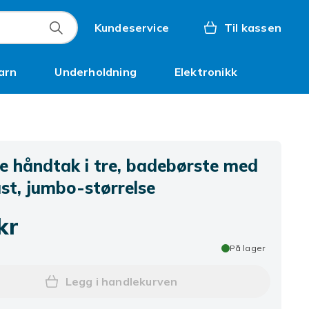
Kundeservice
Til kassen
arn
Underholdning
Elektronikk
Kampanjer
ge håndtak i tre, badebørste med
st, jumbo-størrelse
kr
På lager
Legg i handlekurven
Legg 2 lange håndtak i tre, badebø