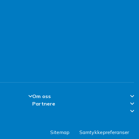
Om oss
Partnere
Om Fyndiq
Partner Help Center
l
Klimaarbeid
Regler & kvalitet
Jobbe hos Fyndiq
Sitemap
Samtykkepreferanser