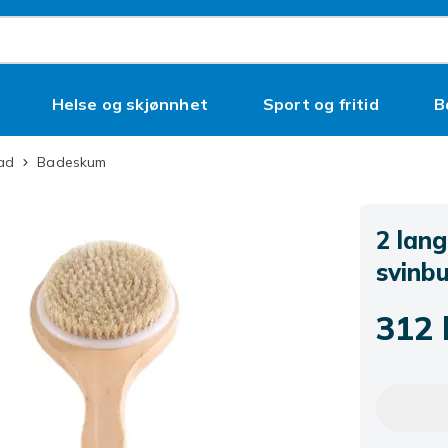
Helse og skjønnhet
Sport og fritid
B
Bad
Badeskum
2 lan
svinbu
312 