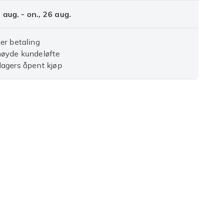
1 aug. - on., 26 aug.
er betaling
nøyde kundeløfte
agers åpent kjøp