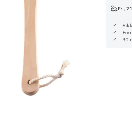
Fr., 2
Sikk
For
30 d