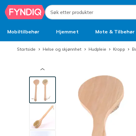
Hopp til hovedinnhold
Søk etter produkter
Mobiltilbehør
Hjemmet
Mote & Tilbehør
Brukt
Startside
Helse og skjønnhet
Hudpleie
Kropp