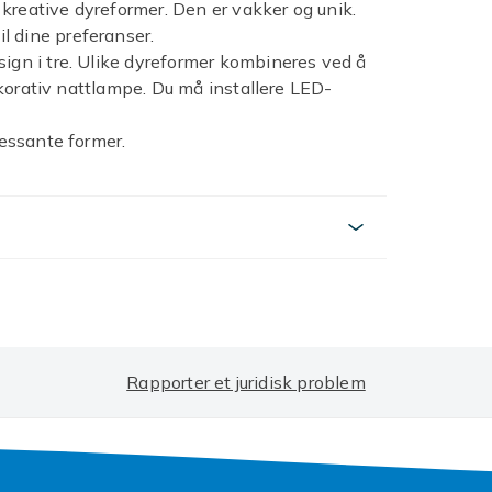
kreative dyreformer. Den er vakker og unik.
l dine preferanser.
sign i tre. Ulike dyreformer kombineres ved å
dekorativ nattlampe. Du må installere LED-
ressante former.
 dekorativ og krever ingen montering eller
tter montering. Den har en unik naturlig stil
ørrelse, hovedsakelig laget av tre, og bruker
en grader, trygg å bruke, vakker og elegant,
ovedsakelig egnet for å dekorere hjem,
e er nødvendig, kan den brukes som en vakker
g har et bredt spekter av bruksområder.
Rapporter et juridisk problem
48e0ace1-45a1-4609-ac89-da7a0a3f41c5