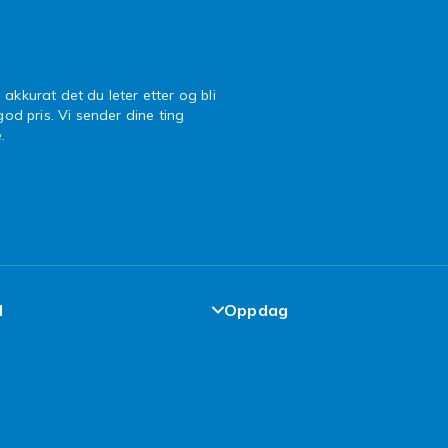
 akkurat det du leter etter og bli
 god pris. Vi sender dine ting
.
l
Oppdag
de-løfte
Design dine egne klær
elser
Design ditt eget mobildekse
cy
iPhone 16 Tilbehør