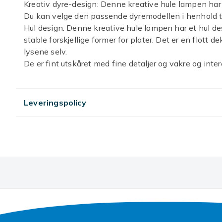
Kreativ dyre-design: Denne kreative hule lampen har 
Du kan velge den passende dyremodellen i henhold ti
Hul design: Denne kreative hule lampen har et hul de
stable forskjellige former for plater. Det er en flott 
lysene selv.
De er fint utskåret med fine detaljer og vakre og inte
God dekorasjon: Denne kreative hule lampen er veldig
demontering. Det er et LED-lys inni, som kan slås på e
som kan gi et naturlig retro-preg til hjemmet ditt.
Leveringspolicy
Tremateriale: Denne kreative hule lampen er liten i st
utsøkt utskjæringsteknologi. Overflaten er glatt og ut
holdbar og kan brukes i lang tid.
Anvendelsesområde: Denne kreative hule lampen er h
kontorer, hoteller, rom og andre steder. Når den ikk
dekorasjon på skrivebordet, tar ikke opp mye plass o
Artikkel nr.
Produktsikkerhetsinformasjon