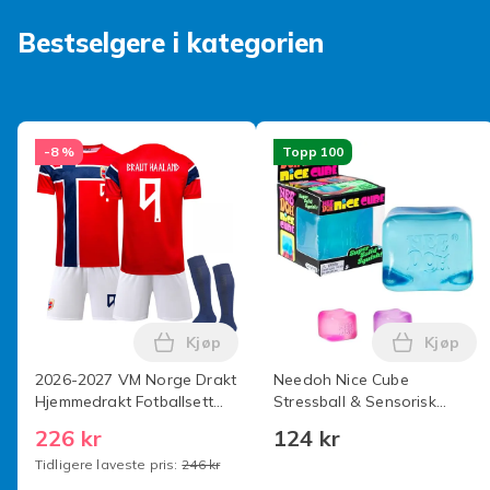
Bestselgere i kategorien
-8 %
Topp 100
Kjøp
Kjøp
Legg 2026-2027 VM Norge Drakt Hjemme
Legg Nee
2026-2027 VM Norge Drakt
Needoh Nice Cube
Hjemmedrakt Fotballsett
Stressball & Sensorisk
for Voksne og Barn ingen
Leketøy Blå Blue
226 kr
124 kr
nummer Barn 22(120-
Tidligere laveste pris:
246 kr
130cm) Nr.9 Haaland Nr.9
Haaland 22