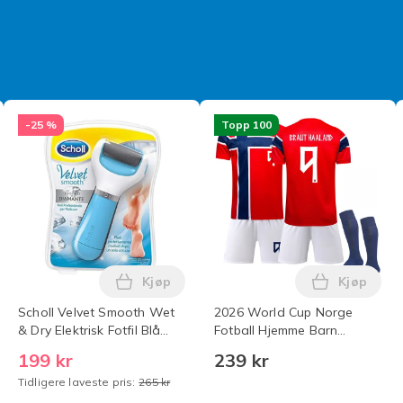
-25 %
Topp 100
Kjøp
Kjøp
drakt Fotballsett for Voksne og Barn ingen nummer Barn 22(
doh Nice Cube Stressball & Sensorisk Leketøy Blå Blue i hand
Legg Scholl Velvet Smooth Wet & Dry Elek
Legg 2026
Scholl Velvet Smooth Wet
2026 World Cup Norge
& Dry Elektrisk Fotfil Blå
Fotball Hjemme Barn
Rui{FY}
Skjorte+shorts+sokker
199 kr
239 kr
(Nr.9 Haaland Trykt) 22
Tidligere laveste pris:
265 kr