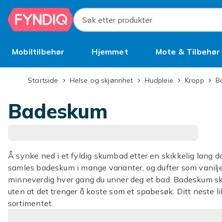
Hopp til hovedinnhold
Søk etter produkter
Mobiltilbehør
Hjemmet
Mote & Tilbehør
Brukt
Startside
Helse og skjønnhet
Hudpleie
Kropp
Badeskum
Å synke ned i et fyldig skumbad etter en skikkelig lang d
samles badeskum i mange varianter, og dufter som vanilje
minneverdig hver gang du unner deg et bad. Badeskum sk
uten at det trenger å koste som et spabesøk. Ditt neste li
sortimentet.