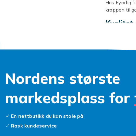
Hos Fyndiq fi
kroppen til go
Kvalitet
Kroppsvennlig
E. Velg etter
Utforsk
Se
hudpleie
.
Nordens største
markedsplass for
En nettbutikk du kan stole på
Rask kundeservice