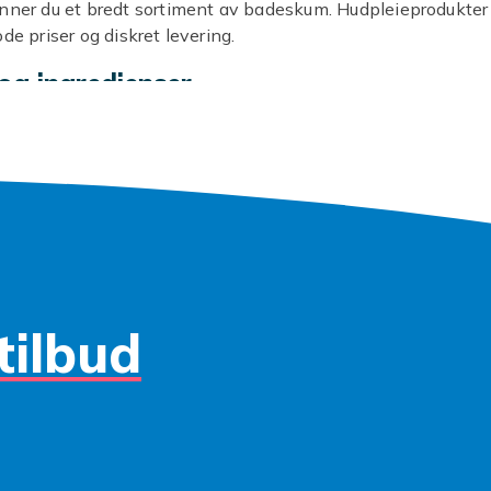
nner du et bredt sortiment av badeskum. Hudpleieprodukter 
de priser og diskret levering.
 og ingredienser
e ingredienser som hyaluronsyre, ceramider, shea butter o
 hudtype.
 mer
tilbud