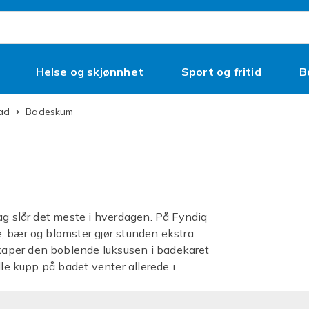
Helse og skjønnhet
Sport og fritid
B
Bad
Badeskum
ag slår det meste i hverdagen. På Fyndiq
, bær og blomster gjør stunden ekstra
aper den boblende luksusen i badekaret
lle kupp på badet venter allerede i