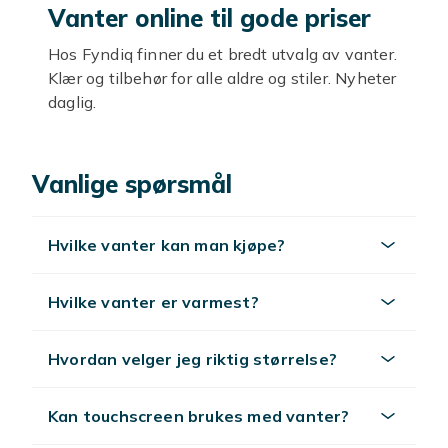
Vanter online til gode priser
Hos Fyndiq finner du et bredt utvalg av vanter.
Klær og tilbehør for alle aldre og stiler. Nyheter
daglig.
Stil og kvalitet
Vanlige spørsmål
Trendy og klassisk, fra hverdag til fest. Velg
etter stil og budsjett.
Utforsk mer
Hvilke vanter kan man kjøpe?
Se
mote
.
Hvilke vanter er varmest?
Hvordan velger jeg riktig størrelse?
Kan touchscreen brukes med vanter?