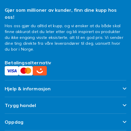
Gjør som millioner av kunder, finn dine kupp hos
oss!
Hos oss gjør du alltid et kupp, og vi ønsker at du både skal
finne akkurat det du leter etter og bli inspirert av produkter
du ikke engang visste eksisterte, alt til en god pris. Vi sender
dine ting direkte fra våre leverandører til deg, uansett hvor
du bor i Norge.
Betalingsalternativ
Hjelp & informasjon
Ofte stilte spørsmål
Trygg handel
Spor pakken min
Fornøyd kunde-løfte
Oppdag
Angre & returner her