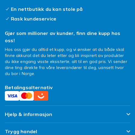
hvor ofte settet skal brukes og om det skal
tåle vann og slitasje, slik at du velger en
En nettbutikk du kan stole på
kvalitet som passer behovet.
Rask kundeservice
Bruk og anledninger
Gjør som millioner av kunder, finn dine kupp hos
Et smykkesett er en enkel måte å fullføre
oss!
antrekket på, enten det gjelder hverdag eller
Hos oss gjør du alltid et kupp, og vi ønsker at du både skal
fest. Et diskret sett løfter et enkelt antrekk på
finne akkurat det du leter etter og bli inspirert av produkter
jobb eller skole, mens et mer påkostet sett er
du ikke engang visste eksisterte, alt til en god pris. Vi sender
dine ting direkte fra våre leverandører til deg, uansett hvor
perfekt til bryllup, konfirmasjon, fest og andre
du bor i Norge.
høytider. Smykkesett er også en populær og
gjennomtenkt gave, nettopp fordi delene
Betalingsalternativ
allerede matcher hverandre. Det gjør det
enkelt for mottakeren å bruke smykkene
sammen med en gang.
Hjelp & informasjon
Slik velger du smykkesett
Begynn med å tenke på når og hvor ofte
Ofte stilte spørsmål
Trygg handel