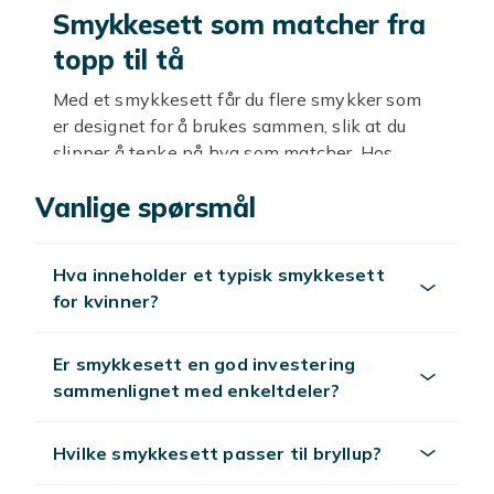
Smykkesett som matcher fra
topp til tå
Med et smykkesett får du flere smykker som
er designet for å brukes sammen, slik at du
slipper å tenke på hva som matcher. Hos
Fyndiq finner du et bredt utvalg av smykkesett
Vanlige spørsmål
til gode priser, fra enkle hverdagssett til mer
påkostede sett til fest. Et godt sammensatt
sett gir et helhetlig og gjennomtenkt uttrykk,
Hva inneholder et typisk smykkesett
og det er også en praktisk og populær gaveidé.
for kvinner?
Enten du ønsker et diskret sett til daglig bruk
eller et mer iøynefallende sett til en spesiell
anledning, finner du noe som passer.
Er smykkesett en god investering
sammenlignet med enkeltdeler?
Hva inneholder et smykkesett
Innholdet i et smykkesett varierer, men ofte
Hvilke smykkesett passer til bryllup?
består settene av et halskjede med tilhørende