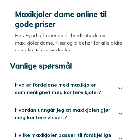
Maxikjoler dame online til
gode priser
Hos Fyndiq finner du et bredt utvalg av
maxikjoler dame. Klær og tilbehør for alle aldre
og stiler. Nyheter daglig.
Stil og kvalitet
Vanlige spørsmål
Trendy og klassisk, fra hverdag til fest. Velg
etter stil og budsjett.
Hva er fordelene med maxikjoler
sammenlignet med kortere kjoler?
Utforsk mer
Se
mote
.
Hvordan unngår jeg at maxikjolen gjør
meg kortere visuelt?
Hvilke maxikjoler passer til forskjellige