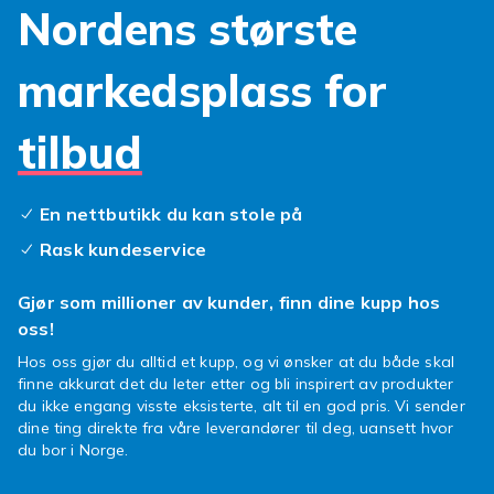
Nordens største
Kompatible deksler, skjermbeskyttere og
ladere til alle Xiaomi-generasjoner. Velg alltid
markedsplass for
tilbehoer merket kompatibelt med din
spesifikke modell. Nye produkter legges til
jevnlig og vi leverer raskt direkte hjem til deg.
tilbud
Sammenlign og finn det beste tilbudet hos
Fyndiq.
En nettbutikk du kan stole på
Xiaomi-tilbehør
hos Fyndiq.
Rask kundeservice
Xiaomi ble grunnlagt i 2010 og er en av
verdens storste smarttelefonprodusenter.
Gjør som millioner av kunder, finn dine kupp hos
Xiaomi tilbyr fremragende pris/kvalitet i alle
oss!
priskategorier. Mi-serien er flaggskipet, Redmi
er mellomklassen og POCO er rettet mot
Hos oss gjør du alltid et kupp, og vi ønsker at du både skal
finne akkurat det du leter etter og bli inspirert av produkter
gaming-entusiaster. Kompatibelt Xiaomi-
du ikke engang visste eksisterte, alt til en god pris. Vi sender
tilbehoer gir deg et bredere utvalg til lavere
dine ting direkte fra våre leverandører til deg, uansett hvor
priser enn originalt tilbehoer. Kontroller alltid
du bor i Norge.
kompatibiliteten med din egen Xiaomi-modell.
Fyndiq oppdaterer sortimentet jevnlig med de