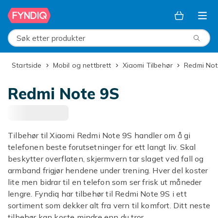
Hopp til hovedinnhold
Søk etter produkter
Startside
Mobil og nettbrett
Xiaomi Tilbehør
Redmi No
Redmi Note 9S
Tilbehør til Xiaomi Redmi Note 9S handler om å gi
telefonen beste forutsetninger for ett langt liv. Skal
beskytter overflaten, skjermvern tar slaget ved fall og
armband frigjør hendene under trening. Hver del koster
lite men bidrar til en telefon som ser frisk ut måneder
lengre. Fyndiq har tilbehør til Redmi Note 9S i ett
sortiment som dekker alt fra vern til komfort. Ditt neste
tilbehør kan koste mindre enn du tror.