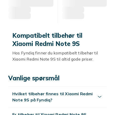
Kompatibelt tilbehør til
Xiaomi Redmi Note 9S
Hos Fyndiq finner du kompatibelt tilbehør til
Xiaomi Redmi Note 9S til altid gode priser.
Kompatible deksler
Vanlige spørsmål
Kompatible deksler til Xiaomi Redmi Note 9S
beskytter mot riper.
Hvilket tilbehør finnes til Xiaomi Redmi
Skjermbeskyttere
Note 9S på Fyndiq?
Kompatible skjermbeskyttere i herdet glass
beskytter Xiaomi Redmi Note 9S-skjermen.
Er tilbehør til Xiaomi Redmi Note 9S