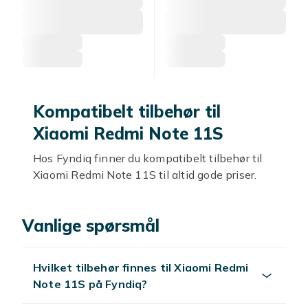
Kompatibelt tilbehør til
Xiaomi Redmi Note 11S
Hos Fyndiq finner du kompatibelt tilbehør til
Xiaomi Redmi Note 11S til altid gode priser.
Kompatible deksler
Vanlige spørsmål
Kompatible deksler til Xiaomi Redmi Note 11S
beskytter mot riper.
Hvilket tilbehør finnes til Xiaomi Redmi
Skjermbeskyttere
Note 11S på Fyndiq?
Kompatible skjermbeskyttere i herdet glass