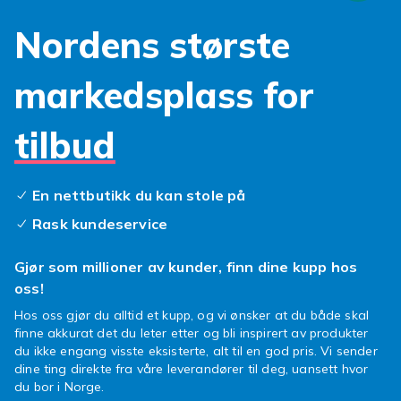
stoetter HyperCharge hurtiglading og USB-C.
Nordens største
Kompatible deksler, skjermbeskyttere og
ladere til alle Xiaomi-generasjoner. Velg alltid
markedsplass for
tilbehoer merket kompatibelt med din
spesifikke modell. Nye produkter legges til
jevnlig og vi leverer raskt direkte hjem til deg.
tilbud
Sammenlign og finn det beste tilbudet hos
Fyndiq.
En nettbutikk du kan stole på
Xiaomi-tilbehør
hos Fyndiq.
Rask kundeservice
Xiaomi ble grunnlagt i 2010 og er en av
verdens storste smarttelefonprodusenter.
Gjør som millioner av kunder, finn dine kupp hos
Xiaomi tilbyr fremragende pris/kvalitet i alle
oss!
priskategorier. Mi-serien er flaggskipet, Redmi
er mellomklassen og POCO er rettet mot
Hos oss gjør du alltid et kupp, og vi ønsker at du både skal
finne akkurat det du leter etter og bli inspirert av produkter
gaming-entusiaster. Kompatibelt Xiaomi-
du ikke engang visste eksisterte, alt til en god pris. Vi sender
tilbehoer gir deg et bredere utvalg til lavere
dine ting direkte fra våre leverandører til deg, uansett hvor
priser enn originalt tilbehoer. Kontroller alltid
du bor i Norge.
kompatibiliteten med din egen Xiaomi-modell.