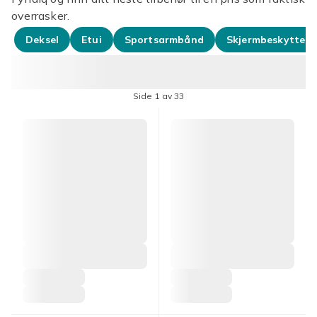
overrasker.
Deksel
Etui
Sportsarmbånd
Skjermbeskyttels
Side 1 av 33