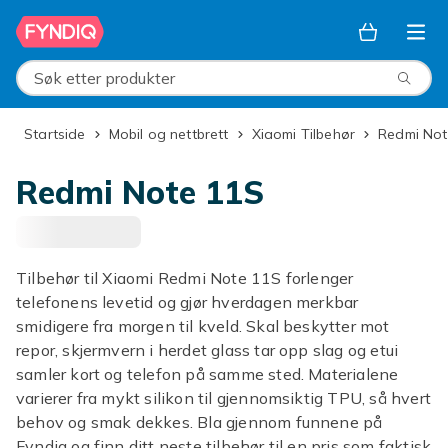
Hopp til hovedinnhold
Søk etter produkter
Startside
Mobil og nettbrett
Xiaomi Tilbehør
Redmi No
Redmi Note 11S
Tilbehør til Xiaomi Redmi Note 11S forlenger
telefonens levetid og gjør hverdagen merkbar
smidigere fra morgen til kveld. Skal beskytter mot
repor, skjermvern i herdet glass tar opp slag og etui
samler kort og telefon på samme sted. Materialene
varierer fra mykt silikon til gjennomsiktig TPU, så hvert
behov og smak dekkes. Bla gjennom funnene på
Fyndiq og finn ditt neste tilbehør til en pris som faktisk