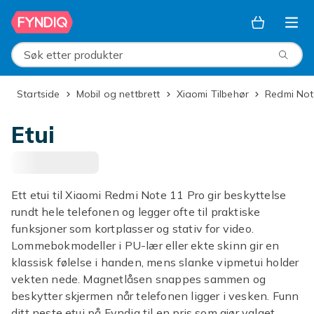
Hopp til hovedinnhold
Søk etter produkter
Startside
Mobil og nettbrett
Xiaomi Tilbehør
Redmi No
Etui
Ett etui til Xiaomi Redmi Note 11 Pro gir beskyttelse
rundt hele telefonen og legger ofte til praktiske
funksjoner som kortplasser og stativ for video.
Lommebokmodeller i PU-lær eller ekte skinn gir en
klassisk følelse i handen, mens slanke vipmetui holder
vekten nede. Magnetlåsen snappes sammen og
beskytter skjermen når telefonen ligger i vesken. Funn
ditt neste etui på Fyndiq til en pris som gjør valget