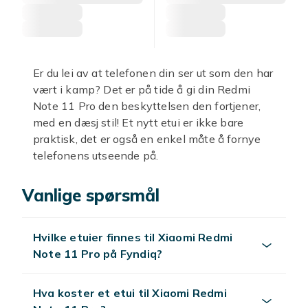
Er du lei av at telefonen din ser ut som den har
vært i kamp? Det er på tide å gi din Redmi
Note 11 Pro den beskyttelsen den fortjener,
med en dæsj stil! Et nytt etui er ikke bare
praktisk, det er også en enkel måte å fornye
telefonens utseende på.
Hos Fyndiq finner du et bredt spekter av etuier
Vanlige spørsmål
som sørger for at din telefon holder seg like fin
som ny. Enten du er på jakt etter et robust
Redmi Note 11 Pro deksel
som tåler en
Hvilke etuier finnes til Xiaomi Redmi
trøkk, eller et elegant
Redmi Note 11 Pro etui
Note 11 Pro på Fyndiq?
som også fungerer som lommebok, har vi noe
for deg. Våre løsninger beskytter mot
hverdagens riper, støt og fall, slik at du kan
Hva koster et etui til Xiaomi Redmi