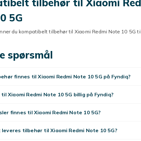
ibelt tilbehør til Xiaomi Re
10 5G
nner du kompatibelt tilbehør til Xiaomi Redmi Note 10 5G til
e spørsmål
ible deksler
ksler til Xiaomi Redmi Note 10 5G beskytter mot riper.
lbehør finnes til Xiaomi Redmi Note 10 5G på Fyndiq?
mbeskyttere
r til Xiaomi Redmi Note 10 5G billig på Fyndiq?
kjermbeskyttere i herdet glass beskytter Xiaomi Redmi Not
sler finnes til Xiaomi Redmi Note 10 5G?
Charge-ladere
 leveres tilbehør til Xiaomi Redmi Note 10 5G?
ner bruker USB-C og støtter HyperCharge hurtiglading.