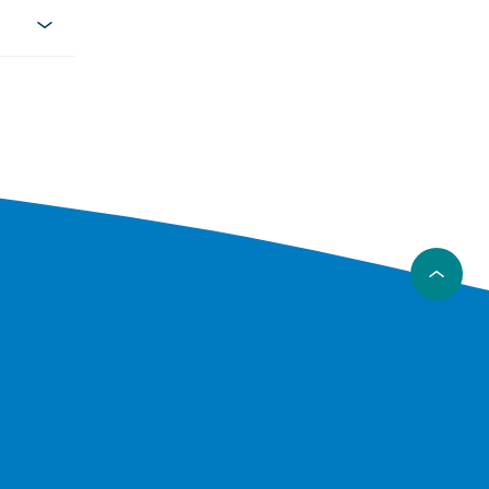
e modeller
ket med
e modeller
er en av
 Xiaomi-
er,
oer
evnlig og
et hos
dusenter.
iaster.