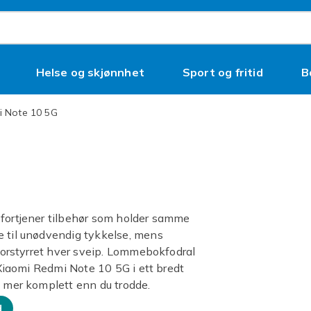
Helse og skjønnhet
Sport og fritid
B
i Note 10 5G
 fortjener tilbehør som holder samme
e til unødvendig tykkelse, mens
 forstyrret hver sveip. Lommebokfodral
l Xiaomi Redmi Note 10 5G i ett bredt
n mer komplett enn du trodde.
d