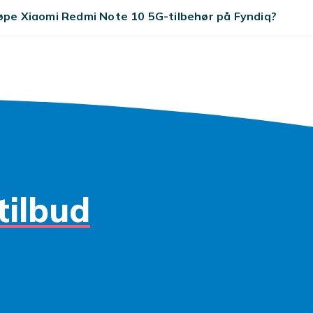
øpe Xiaomi Redmi Note 10 5G-tilbehør på Fyndiq?
e hos Fyndiq
 komplett sortiment av kompatibelt Xiaomi-tilbehoer til all
dmi-, POCO- og Note-serien. Velg kompatibelt tilbehoer mer
ask levering.
 komplett sortiment av kompatibelt Xiaomi-tilbehoer til all
dmi-, POCO- og Note-serien. Xiaomi ble grunnlagt i 2010 og 
te smarttelefonprodusenter med fremragende pris/kvalitet.
etter HyperCharge hurtiglading og USB-C. Kompatible deksl
ere og ladere til alle Xiaomi-generasjoner. Velg alltid tilbeh
tilbud
ibelt med din spesifikke modell. Nye produkter legges til j
skt direkte hjem til deg. Sammenlign og finn det beste tilbud
hør
hos Fyndiq.
unnlagt i 2010 og er en av verdens storste smarttelefonpro
fremragende pris/kvalitet i alle priskategorier. Mi-serien er
 Redmi er mellomklassen og POCO er rettet mot gaming-entus