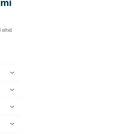
dmi
 altid
e 10 5G-