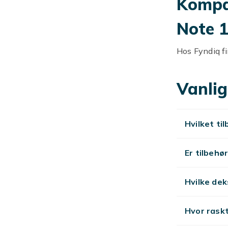
Kompat
Note 
Hos Fyndiq fi
gode priser.
Vanlig
Kompat
Kompatible de
Hvilket ti
Skjer
Er tilbehø
Kompatible s
skjermen.
Hvilke dek
Hyper
Hvor raskt
Xiaomi-telefo