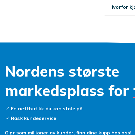
Hvorfor kj
Handl
Fyndiq har et
inkl. Mi-, Re
din modell. R
Fyndiq har et
inkl. Mi-, Re
verdens stors
Nordens største
telefoner sto
skjermbeskytt
markedsplass for
merket kompat
vi leverer ra
Fyndiq.
En nettbutikk du kan stole på
Xiaomi-tilbe
Rask kundeservice
Xiaomi ble gr
Xiaomi tilbyr 
Gjør som millioner av kunder, finn dine kupp hos oss!
flaggskipet,