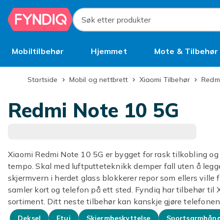
Hopp til hovedinnhold
Søk etter produkter
Mobiltilbehør
Hjemmet
Mote & Tilbehør
Brukt
Startside
Mobil og nettbrett
Xiaomi Tilbehør
Redm
Redmi Note 10 5G
Xiaomi Redmi Note 10 5G er bygget for rask tilkobling og
tempo. Skal med luftputteteknikk demper fall uten å legg
skjermvern i herdet glass blokkerer repor som ellers ville
samler kort og telefon på ett sted. Fyndiq har tilbehør ti
sortiment. Ditt neste tilbehør kan kanskje gjøre telefone
Deksel
Etui
Skjermbeskyttelse
Sportsarmbån