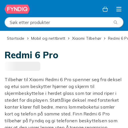
Hopp til hovedinnhold
Søk etter produkter
Startside
Mobil og nettbrett
Xiaomi Tilbehør
Redmi 6 P
Redmi 6 Pro
Tilbehør til Xiaomi Redmi 6 Pro spenner seg fra deksel
og etui som beskytter hjørner og skjerm til
skjermbeskyttelse i herdet glass som tar imod riper i
stedet for displayen. Støttålige deksel med forsterket
kanter klarer fall bedre, mens lommeboketui samler
kort og telefon på samme sted. Finn Redmi 6 Pro
tilbehør på Fyndiq og gi telefonen beskyttelsen som
gjør at den varer lengre uten å trenge reparasjon.