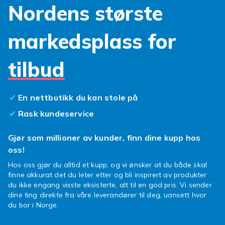
Nordens største
Kompatible deksler, skjermbeskyttere og
ladere til alle Xiaomi-generasjoner. Velg alltid
markedsplass for
tilbehoer merket kompatibelt med din
spesifikke modell. Nye produkter legges til
jevnlig og vi leverer raskt direkte hjem til deg.
tilbud
Sammenlign og finn det beste tilbudet hos
Fyndiq.
En nettbutikk du kan stole på
Xiaomi-tilbehør
hos Fyndiq.
Rask kundeservice
Xiaomi ble grunnlagt i 2010 og er en av
verdens storste smarttelefonprodusenter.
Gjør som millioner av kunder, finn dine kupp hos
Xiaomi tilbyr fremragende pris/kvalitet i alle
oss!
priskategorier. Mi-serien er flaggskipet, Redmi
er mellomklassen og POCO er rettet mot
Hos oss gjør du alltid et kupp, og vi ønsker at du både skal
finne akkurat det du leter etter og bli inspirert av produkter
gaming-entusiaster. Kompatibelt Xiaomi-
du ikke engang visste eksisterte, alt til en god pris. Vi sender
tilbehoer gir deg et bredere utvalg til lavere
dine ting direkte fra våre leverandører til deg, uansett hvor
priser enn originalt tilbehoer. Kontroller alltid
du bor i Norge.
kompatibiliteten med din egen Xiaomi-modell.
Fyndiq oppdaterer sortimentet jevnlig med de