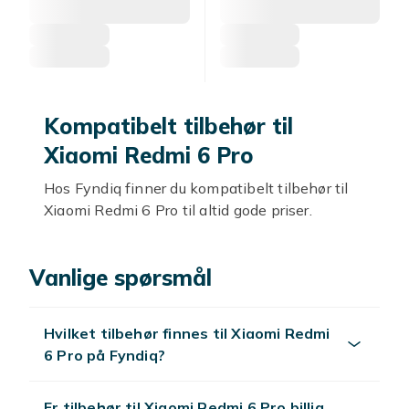
Kompatibelt tilbehør til
Xiaomi Redmi 6 Pro
Hos Fyndiq finner du kompatibelt tilbehør til
Xiaomi Redmi 6 Pro til altid gode priser.
Kompatible deksler
Vanlige spørsmål
Kompatible deksler til Xiaomi Redmi 6 Pro
beskytter mot riper.
Hvilket tilbehør finnes til Xiaomi Redmi
Skjermbeskyttere
6 Pro på Fyndiq?
Kompatible skjermbeskyttere i herdet glass
beskytter Xiaomi Redmi 6 Pro-skjermen.
Er tilbehør til Xiaomi Redmi 6 Pro billig